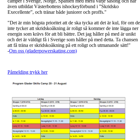
camper i Sverige, Norge, Spanien med mera varje säsong och har
även utbildat Västerbottens ishockeyförbund i ”Skridsko
Execellente”, och tränar både juniorer och proffs."
"Det är min högsta prioritet att de ska tycka att det är kul, för om de
inte tycker att skridskoåkning är roligt så kommer de inte lägga ner
energin som krävs för att bli bättre. Det jag håller på med är unikt
och det är väldigt få i Sverige som håller på med detta. Ta chansen
att få träna er skridskoåkning på ett roligt och utmanande sätt!"
-
Om oss (gladerpowerskating.com)
Påmelding trykk her