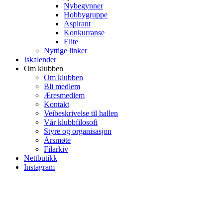
Nybegynner
Hobbygruppe
Aspirant
Konkurranse
Elite
Nyttige linker
Iskalender
Om klubben
Om klubben
Bli medlem
Æresmedlem
Kontakt
Veibeskrivelse til hallen
Vår klubbfilosofi
Styre og organisasjon
Årsmøte
Filarkiv
Nettbutikk
Instagram