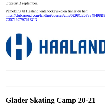
Oppstart 3 september.
Påmelding til Haaland jentehockeyskolen finner du her:
https://club.spond.com/landing/courses/ullis/0E98CE6F8849498B
C35716C79761ECD
Glader Skating Camp 20-21