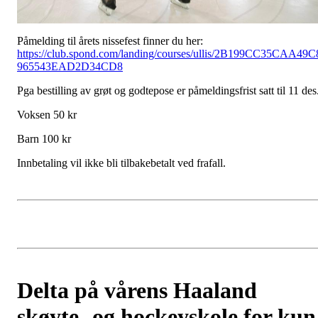
Påmelding til årets nissefest finner du her:
https://club.spond.com/landing/courses/ullis/2B199CC35CAA49C
965543EAD2D34CD8
Pga bestilling av grøt og godtepose er påmeldingsfrist satt til 11 des
Voksen 50 kr
Barn 100 kr
Innbetaling vil ikke bli tilbakebetalt ved frafall.
Delta på vårens Haaland
skøyte- og hockeyskole for kun