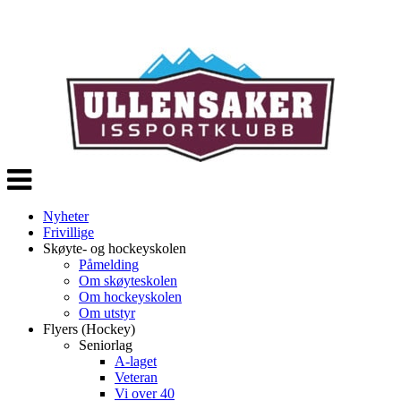
Veksle
navigasjon
Nyheter
Frivillige
Skøyte- og hockeyskolen
Påmelding
Om skøyteskolen
Om hockeyskolen
Om utstyr
Flyers (Hockey)
Seniorlag
A-laget
Veteran
Vi over 40