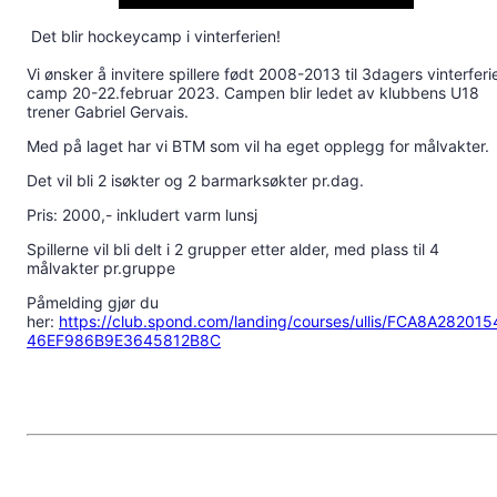
Det blir hockeycamp i vinterferien!
Vi ønsker å invitere spillere født 2008-2013 til 3dagers vinterferi
camp 20-22.februar 2023. Campen blir ledet av klubbens U18
trener Gabriel Gervais.
Med på laget har vi BTM som vil ha eget opplegg for målvakter.
Det vil bli 2 isøkter og 2 barmarksøkter pr.dag.
Pris: 2000,- inkludert varm lunsj
Spillerne vil bli delt i 2 grupper etter alder, med plass til 4
målvakter pr.gruppe
Påmelding gjør du
her:
https://club.spond.com/landing/courses/ullis/FCA8A282015
46EF986B9E3645812B8C