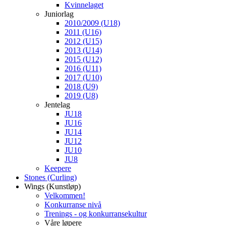
Kvinnelaget
Juniorlag
2010/2009 (U18)
2011 (U16)
2012 (U15)
2013 (U14)
2015 (U12)
2016 (U11)
2017 (U10)
2018 (U9)
2019 (U8)
Jentelag
JU18
JU16
JU14
JU12
JU10
JU8
Keepere
Stones (Curling)
Wings (Kunstløp)
Velkommen!
Konkurranse nivå
Trenings - og konkurransekultur
Våre løpere