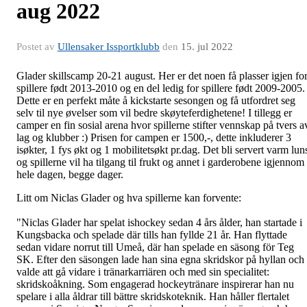
aug 2022
Postet av
Ullensaker Issportklubb
den
15. jul 2022
Glader skillscamp 20-21 august. Her er det noen få plasser igjen fo
spillere født 2013-2010 og en del ledig for spillere født 2009-2005
Dette er en perfekt måte å kickstarte sesongen og få utfordret seg
selv til nye øvelser som vil bedre skøyteferdighetene! I tillegg er
camper en fin sosial arena hvor spillerne stifter vennskap på tvers a
lag og klubber :) Prisen for campen er 1500,-, dette inkluderer 3
isøkter, 1 fys økt og 1 mobilitetsøkt pr.dag. Det bli servert varm lun
og spillerne vil ha tilgang til frukt og annet i garderobene igjennom
hele dagen, begge dager.
Litt om Niclas Glader og hva spillerne kan forvente:
"Niclas Glader har spelat ishockey sedan 4 års ålder, han startade i
Kungsbacka och spelade där tills han fyllde 21 år. Han flyttade
sedan vidare norrut till Umeå, där han spelade en säsong för Teg
SK. Efter den säsongen lade han sina egna skridskor på hyllan och
valde att gå vidare i tränarkarriären och med sin specialitet:
skridskoåkning. Som engagerad hockeytränare inspirerar han nu
spelare i alla åldrar till bättre skridskoteknik. Han håller flertalet