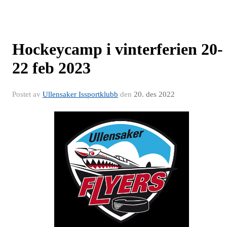
Hockeycamp i vinterferien 20-
22 feb 2023
Postet av
Ullensaker Issportklubb
den
20. des 2022