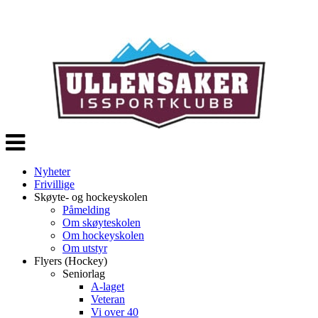
Veksle
navigasjon
Nyheter
Frivillige
Skøyte- og hockeyskolen
Påmelding
Om skøyteskolen
Om hockeyskolen
Om utstyr
Flyers (Hockey)
Seniorlag
A-laget
Veteran
Vi over 40