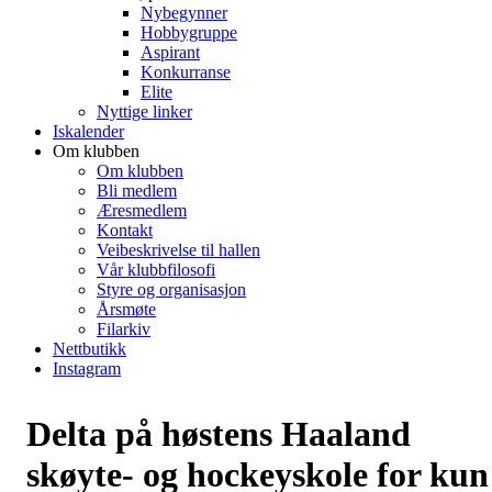
Nybegynner
Hobbygruppe
Aspirant
Konkurranse
Elite
Nyttige linker
Iskalender
Om klubben
Om klubben
Bli medlem
Æresmedlem
Kontakt
Veibeskrivelse til hallen
Vår klubbfilosofi
Styre og organisasjon
Årsmøte
Filarkiv
Nettbutikk
Instagram
Delta på høstens Haaland
skøyte- og hockeyskole for kun