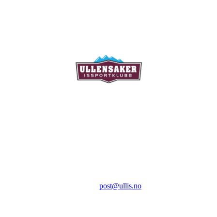
Ullensaker Issportklubb
Aktivitetsveien 9
2069 Jessheim
Kontakt:
E-post:
post@ullis.no
Orgnr: 989 313 339