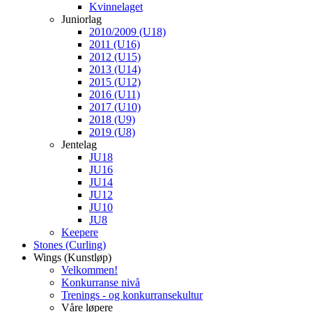
Kvinnelaget
Juniorlag
2010/2009 (U18)
2011 (U16)
2012 (U15)
2013 (U14)
2015 (U12)
2016 (U11)
2017 (U10)
2018 (U9)
2019 (U8)
Jentelag
JU18
JU16
JU14
JU12
JU10
JU8
Keepere
Stones (Curling)
Wings (Kunstløp)
Velkommen!
Konkurranse nivå
Trenings - og konkurransekultur
Våre løpere