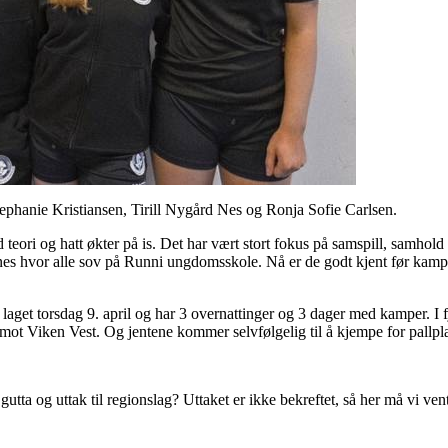
ephanie Kristiansen, Tirill Nygård Nes og Ronja Sofie Carlsen.
eori og hatt økter på is. Det har vært stort fokus på samspill, samhold 
nes hvor alle sov på Runni ungdomsskole. Nå er de godt kjent før kamp
aget torsdag 9. april og har 3 overnattinger og 3 dager med kamper. I
 mot Viken Vest. Og jentene kommer selvfølgelig til å kjempe for pallpla
tta og uttak til regionslag? Uttaket er ikke bekreftet, så her må vi vente