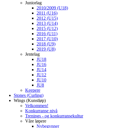
Juniorlag
2010/2009 (U18)
2011 (U16)
2012 (U15)
2013 (U14)
2015 (U12)
2016 (U11)
2017 (U10)
2018 (U9)
2019 (U8)
Jentelag
JU18
JU16
JU14
JU12
JU10
JU8
Keepere
Stones (Curling)
Wings (Kunstløp)
Velkommen!
Konkurranse nivå
Trenings - og konkurransekultur
Våre løpere
Nybegynner