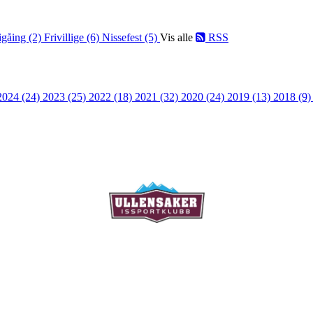
igåing (2)
Frivillige (6)
Nissefest (5)
Vis alle
RSS
2024 (24)
2023 (25)
2022 (18)
2021 (32)
2020 (24)
2019 (13)
2018 (9
Ullensaker Issportklubb
Aktivitetsveien 9
2069 Jessheim