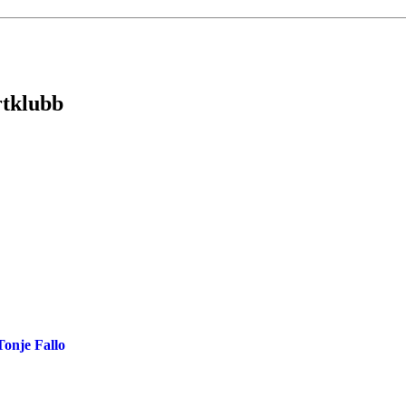
rtklubb
onje Fallo