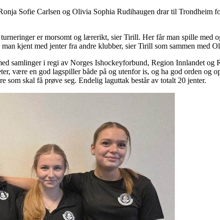
Ronja Sofie Carlsen og Olivia Sophia Rudihaugen drar til Trondheim for
rneringer er morsomt og lærerikt, sier Tirill. Her får man spille med og
r man kjent med jenter fra andre klubber, sier Tirill som sammen med Oliv
st med samlinger i regi av Norges Ishockeyforbund, Region Innlandet o
er, være en god lagspiller både på og utenfor is, og ha god orden og op
e som skal få prøve seg. Endelig laguttak består av totalt 20 jenter.