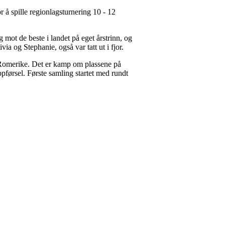
 å spille regionlagsturnering 10 - 12
 mot de beste i landet på eget årstrinn, og
ia og Stephanie, også var tatt ut i fjor.
g Romerike. Det er kamp om plassene på
pførsel. Første samling startet med rundt