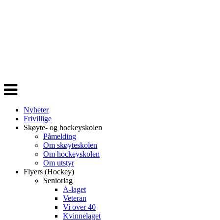
Veksle
navigasjon
Nyheter
Frivillige
Skøyte- og hockeyskolen
Påmelding
Om skøyteskolen
Om hockeyskolen
Om utstyr
Flyers (Hockey)
Seniorlag
A-laget
Veteran
Vi over 40
Kvinnelaget