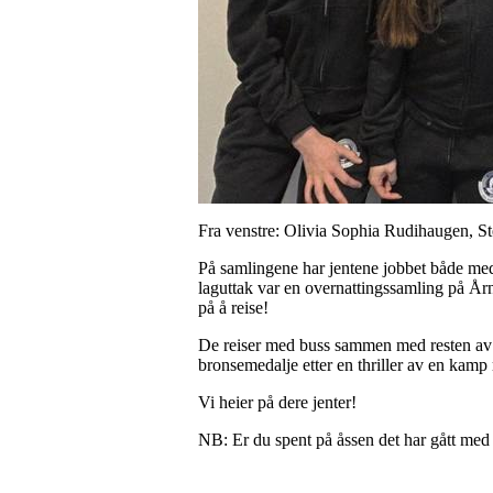
Fra venstre: Olivia Sophia Rudihaugen, St
På samlingene har jentene jobbet både med t
laguttak var en overnattingssamling på År
på å reise!
De reiser med buss sammen med resten av l
bronsemedalje etter en thriller av en kamp
Vi heier på dere jenter!
NB: Er du spent på åssen det har gått med gu