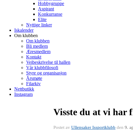
Hobbygruppe
Aspirant
Konkurranse
Elite
Nyttige linker
Iskalender
Om klubben
Om klubben
Bli medlem
Æresmedlem
Kontakt
Veibeskrivelse til hallen
Vår klubbfilosofi
Styre og organisasjon
Årsmøte
Filarkiv
Nettbutikk
Instagram
Visste du at vi har 
Postet av
Ullensaker Issportklubb
den
9. a