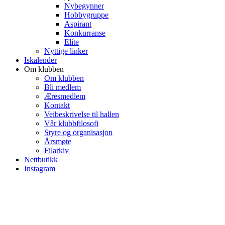
Nybegynner
Hobbygruppe
Aspirant
Konkurranse
Elite
Nyttige linker
Iskalender
Om klubben
Om klubben
Bli medlem
Æresmedlem
Kontakt
Veibeskrivelse til hallen
Vår klubbfilosofi
Styre og organisasjon
Årsmøte
Filarkiv
Nettbutikk
Instagram