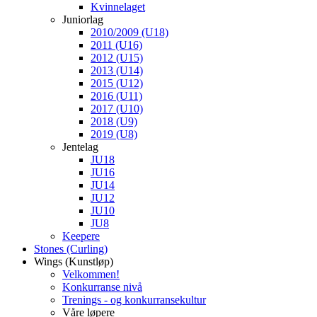
Kvinnelaget
Juniorlag
2010/2009 (U18)
2011 (U16)
2012 (U15)
2013 (U14)
2015 (U12)
2016 (U11)
2017 (U10)
2018 (U9)
2019 (U8)
Jentelag
JU18
JU16
JU14
JU12
JU10
JU8
Keepere
Stones (Curling)
Wings (Kunstløp)
Velkommen!
Konkurranse nivå
Trenings - og konkurransekultur
Våre løpere