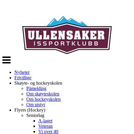
Veksle
navigasjon
Nyheter
Frivillige
Skøyte- og hockeyskolen
Påmelding
Om skøyteskolen
Om hockeyskolen
Om utstyr
Flyers (Hockey)
Seniorlag
A-laget
Veteran
Vi over 40