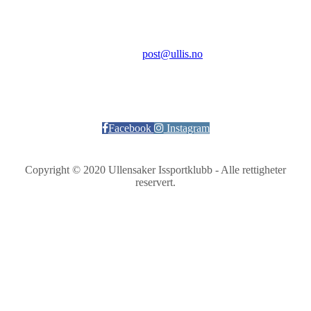
Kontakt:
E-post:
post@ullis.no
Orgnr: 989 313 339
Facebook
Instagram
Copyright © 2020 Ullensaker Issportklubb - Alle rettigheter
reservert.