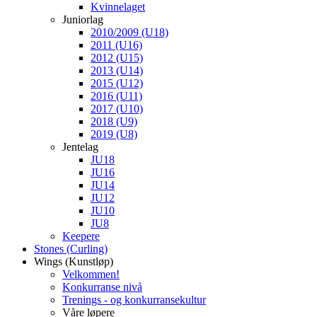
Kvinnelaget
Juniorlag
2010/2009 (U18)
2011 (U16)
2012 (U15)
2013 (U14)
2015 (U12)
2016 (U11)
2017 (U10)
2018 (U9)
2019 (U8)
Jentelag
JU18
JU16
JU14
JU12
JU10
JU8
Keepere
Stones (Curling)
Wings (Kunstløp)
Velkommen!
Konkurranse nivå
Trenings - og konkurransekultur
Våre løpere