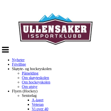
Veksle
navigasjon
Nyheter
Frivillige
Skøyte- og hockeyskolen
Påmelding
Om skøyteskolen
Om hockeyskolen
Om utstyr
Flyers (Hockey)
Seniorlag
A-laget
Veteran
Vi over 40