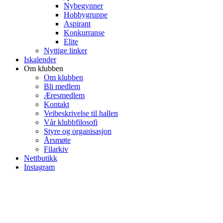
Nybegynner
Hobbygruppe
Aspirant
Konkurranse
Elite
Nyttige linker
Iskalender
Om klubben
Om klubben
Bli medlem
Æresmedlem
Kontakt
Veibeskrivelse til hallen
Vår klubbfilosofi
Styre og organisasjon
Årsmøte
Filarkiv
Nettbutikk
Instagram