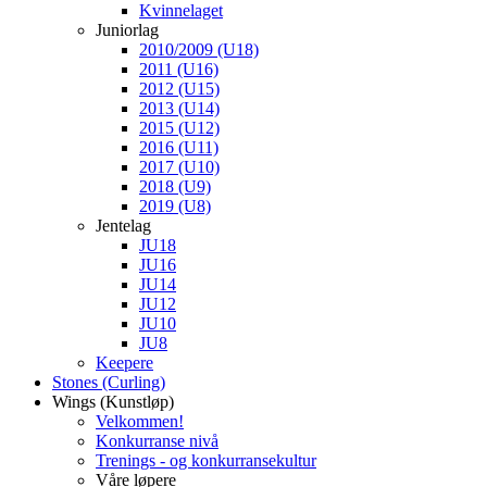
Kvinnelaget
Juniorlag
2010/2009 (U18)
2011 (U16)
2012 (U15)
2013 (U14)
2015 (U12)
2016 (U11)
2017 (U10)
2018 (U9)
2019 (U8)
Jentelag
JU18
JU16
JU14
JU12
JU10
JU8
Keepere
Stones (Curling)
Wings (Kunstløp)
Velkommen!
Konkurranse nivå
Trenings - og konkurransekultur
Våre løpere