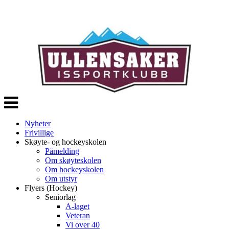
Veksle
navigasjon
Nyheter
Frivillige
Skøyte- og hockeyskolen
Påmelding
Om skøyteskolen
Om hockeyskolen
Om utstyr
Flyers (Hockey)
Seniorlag
A-laget
Veteran
Vi over 40