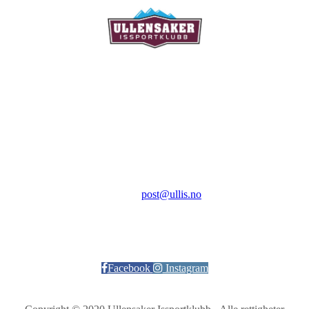
Ullensaker Issportklubb
Aktivitetsveien 9
2069 Jessheim
Kontakt:
E-post:
post@ullis.no
Orgnr: 989 313 339
Facebook
Instagram