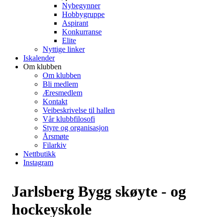
Nybegynner
Hobbygruppe
Aspirant
Konkurranse
Elite
Nyttige linker
Iskalender
Om klubben
Om klubben
Bli medlem
Æresmedlem
Kontakt
Veibeskrivelse til hallen
Vår klubbfilosofi
Styre og organisasjon
Årsmøte
Filarkiv
Nettbutikk
Instagram
Jarlsberg Bygg skøyte - og
hockeyskole