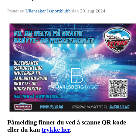
Postet av
Ullensaker Issportklubb
den
29. aug 2024
Påmelding finner du ved å scanne QR kode
eller du kan
trykke her
.