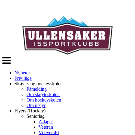
Veksle
navigasjon
Nyheter
Frivillige
Skøyte- og hockeyskolen
Påmelding
Om skøyteskolen
Om hockeyskolen
Om utstyr
Flyers (Hockey)
Seniorlag
A-laget
Veteran
Vi over 40