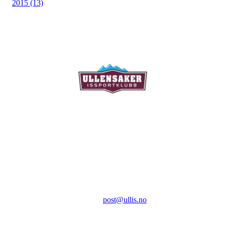
2015 (13)
Ullensaker Issportklubb
Aktivitetsveien 9
2069 Jessheim
Kontakt:
E-post:
post@ullis.no
Orgnr: 989 313 339