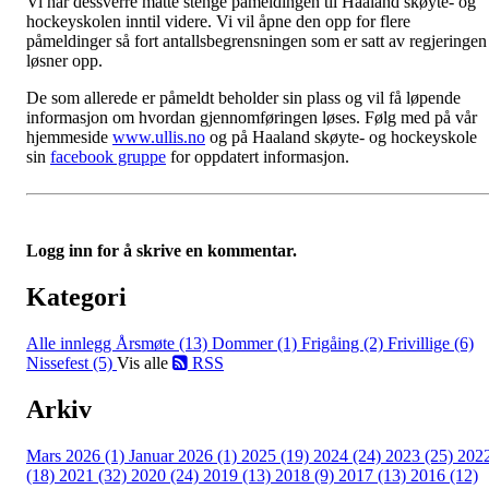
Vi har dessverre måtte stenge påmeldingen til Haaland skøyte- og
hockeyskolen inntil videre. Vi vil åpne den opp for flere
påmeldinger så fort antallsbegrensningen som er satt av regjeringen
løsner opp.
De som allerede er påmeldt beholder sin plass og vil få løpende
informasjon om hvordan gjennomføringen løses. Følg med på vår
hjemmeside
www.ullis.no
og på Haaland skøyte- og hockeyskole
sin
facebook gruppe
for oppdatert informasjon.
Logg inn for å skrive en kommentar.
Kategori
Alle innlegg
Årsmøte (13)
Dommer (1)
Frigåing (2)
Frivillige (6)
Nissefest (5)
Vis alle
RSS
Arkiv
Mars 2026 (1)
Januar 2026 (1)
2025 (19)
2024 (24)
2023 (25)
202
(18)
2021 (32)
2020 (24)
2019 (13)
2018 (9)
2017 (13)
2016 (12)