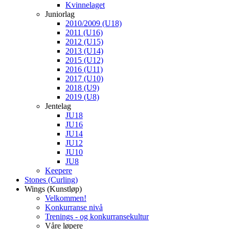
Kvinnelaget
Juniorlag
2010/2009 (U18)
2011 (U16)
2012 (U15)
2013 (U14)
2015 (U12)
2016 (U11)
2017 (U10)
2018 (U9)
2019 (U8)
Jentelag
JU18
JU16
JU14
JU12
JU10
JU8
Keepere
Stones (Curling)
Wings (Kunstløp)
Velkommen!
Konkurranse nivå
Trenings - og konkurransekultur
Våre løpere