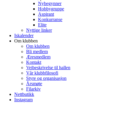
Nybegynner
Hobbygruppe
Aspirant
Konkurranse
Elite
Nyttige linker
Iskalender
Om klubben
Om klubben
Bli medlem
Æresmedlem
Kontakt
Veibeskrivelse til hallen
Vår klubbfilosofi
Styre og organisasjon
Årsmøte
Filarkiv
Nettbutikk
Instagram