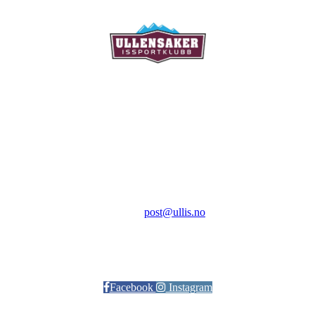
Ullensaker Issportklubb
Aktivitetsveien 9
2069 Jessheim
Kontakt:
E-post:
post@ullis.no
Orgnr: 989 313 339
Facebook
Instagram