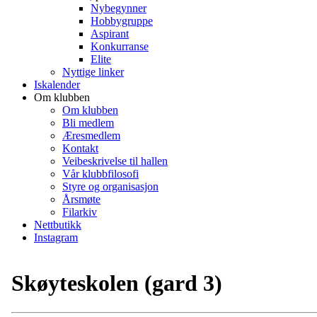
Nybegynner
Hobbygruppe
Aspirant
Konkurranse
Elite
Nyttige linker
Iskalender
Om klubben
Om klubben
Bli medlem
Æresmedlem
Kontakt
Veibeskrivelse til hallen
Vår klubbfilosofi
Styre og organisasjon
Årsmøte
Filarkiv
Nettbutikk
Instagram
Skøyteskolen (gard 3)