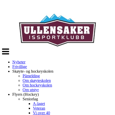
Veksle
navigasjon
Nyheter
Frivillige
Skøyte- og hockeyskolen
Påmelding
Om skøyteskolen
Om hockeyskolen
Om utstyr
Flyers (Hockey)
Seniorlag
A-laget
Veteran
Vi over 40