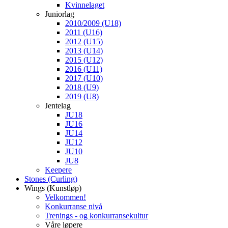
Kvinnelaget
Juniorlag
2010/2009 (U18)
2011 (U16)
2012 (U15)
2013 (U14)
2015 (U12)
2016 (U11)
2017 (U10)
2018 (U9)
2019 (U8)
Jentelag
JU18
JU16
JU14
JU12
JU10
JU8
Keepere
Stones (Curling)
Wings (Kunstløp)
Velkommen!
Konkurranse nivå
Trenings - og konkurransekultur
Våre løpere