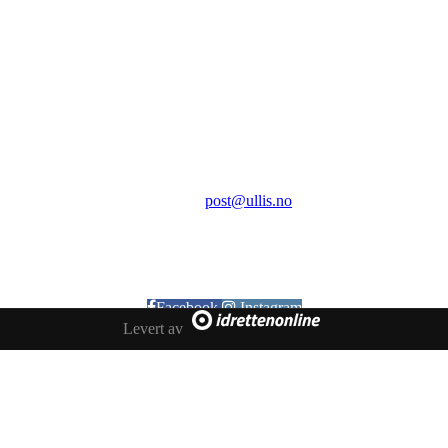
Ullensaker Issportklubb
Aktivitetsveien 9
2069 Jessheim
Kontakt:
E-post:
post@ullis.no
Orgnr: 989 313 339
Facebook
Instagram
Levert av
Copyright © 2020 Ullensaker Issportklubb - Alle rettigheter
reservert.