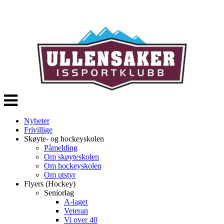
Veksle
navigasjon
Nyheter
Frivillige
Skøyte- og hockeyskolen
Påmelding
Om skøyteskolen
Om hockeyskolen
Om utstyr
Flyers (Hockey)
Seniorlag
A-laget
Veteran
Vi over 40