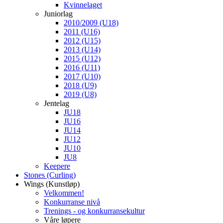
Kvinnelaget
Juniorlag
2010/2009 (U18)
2011 (U16)
2012 (U15)
2013 (U14)
2015 (U12)
2016 (U11)
2017 (U10)
2018 (U9)
2019 (U8)
Jentelag
JU18
JU16
JU14
JU12
JU10
JU8
Keepere
Stones (Curling)
Wings (Kunstløp)
Velkommen!
Konkurranse nivå
Trenings - og konkurransekultur
Våre løpere