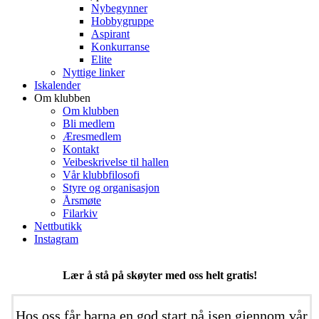
Nybegynner
Hobbygruppe
Aspirant
Konkurranse
Elite
Nyttige linker
Iskalender
Om klubben
Om klubben
Bli medlem
Æresmedlem
Kontakt
Veibeskrivelse til hallen
Vår klubbfilosofi
Styre og organisasjon
Årsmøte
Filarkiv
Nettbutikk
Instagram
Lær å stå på skøyter med oss helt gratis!
Hos oss får barna en god start på isen gjennom vår