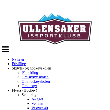
Veksle
navigasjon
Nyheter
Frivillige
Skøyte- og hockeyskolen
Påmelding
Om skøyteskolen
Om hockeyskolen
Om utstyr
Flyers (Hockey)
Seniorlag
A-laget
Veteran
Vi over 40