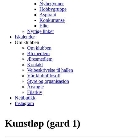
Nybegynner
Hobbygruppe
Aspirant
Konkurranse
Elite
Nyttige linker
Iskalender
Om klubben
Om klubben
Bli medlem
Æresmedlem
Kontakt
Veibeskrivelse til hallen
Vår klubbfilosofi
Styre og organisasjon
Årsmøte
Filarkiv
Nettbutikk
Instagram
Kunstløp (gard 1)