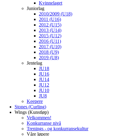
Kvinnelaget
Juniorlag
2010/2009 (U18)
2011 (U16)
2012 (U15)
2013 (U14)
2015 (U12)
2016 (U11)
2017 (U10)
2018 (U9)
2019 (U8)
Jentelag
JU18
JU16
JU14
JU12
JU10
JU8
Keepere
Stones (Curling)
Wings (Kunstløp)
Velkommen!
Konkurranse nivå
Trenings - og konkurransekultur
Våre løpere