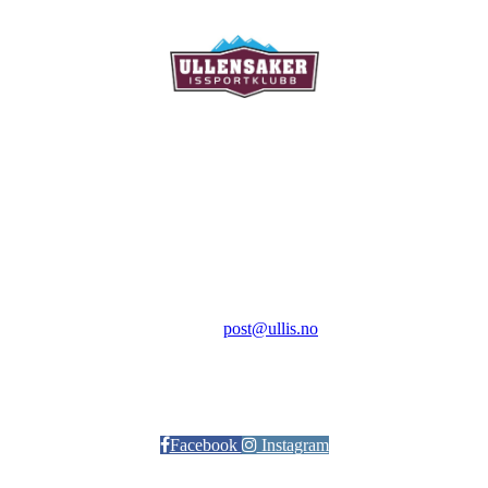
Ullensaker Issportklubb
Aktivitetsveien 9
2069 Jessheim
Kontakt:
E-post:
post@ullis.no
Orgnr: 989 313 339
Facebook
Instagram