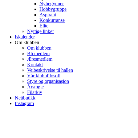
Nybegynner
Hobbygruppe
Aspirant
Konkurranse
Elite
Nyttige linker
Iskalender
Om klubben
Om klubben
Bli medlem
Æresmedlem
Kontakt
Veibeskrivelse til hallen
Vår klubbfilosofi
Styre og organisasjon
Årsmøte
Filarkiv
Nettbutikk
Instagram