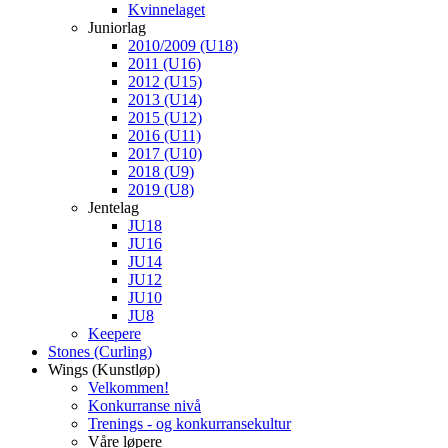
Kvinnelaget
Juniorlag
2010/2009 (U18)
2011 (U16)
2012 (U15)
2013 (U14)
2015 (U12)
2016 (U11)
2017 (U10)
2018 (U9)
2019 (U8)
Jentelag
JU18
JU16
JU14
JU12
JU10
JU8
Keepere
Stones (Curling)
Wings (Kunstløp)
Velkommen!
Konkurranse nivå
Trenings - og konkurransekultur
Våre løpere