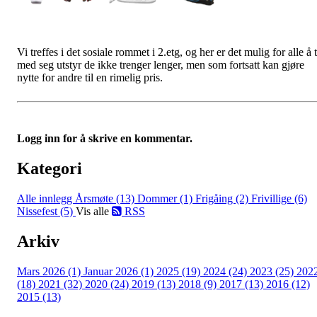
Vi treffes i det sosiale rommet i 2.etg, og her er det mulig for alle å 
med seg utstyr de ikke trenger lenger, men som fortsatt kan gjøre
nytte for andre til en rimelig pris.
Logg inn for å skrive en kommentar.
Kategori
Alle innlegg
Årsmøte (13)
Dommer (1)
Frigåing (2)
Frivillige (6)
Nissefest (5)
Vis alle
RSS
Arkiv
Mars 2026 (1)
Januar 2026 (1)
2025 (19)
2024 (24)
2023 (25)
202
(18)
2021 (32)
2020 (24)
2019 (13)
2018 (9)
2017 (13)
2016 (12)
2015 (13)