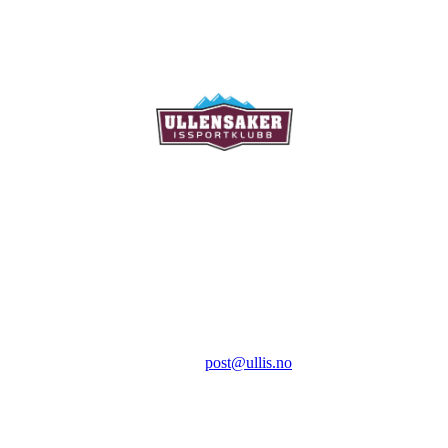
Ullensaker Issportklubb
Aktivitetsveien 9
2069 Jessheim
Kontakt:
E-post:
post@ullis.no
Orgnr: 989 313 339