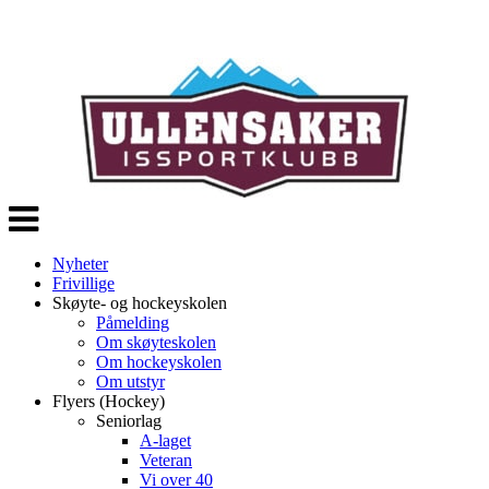
Veksle
navigasjon
Nyheter
Frivillige
Skøyte- og hockeyskolen
Påmelding
Om skøyteskolen
Om hockeyskolen
Om utstyr
Flyers (Hockey)
Seniorlag
A-laget
Veteran
Vi over 40