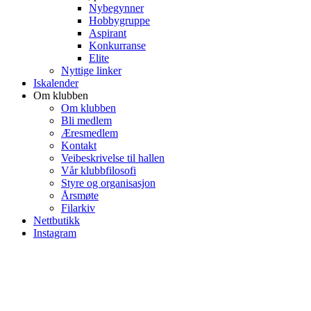
Nybegynner
Hobbygruppe
Aspirant
Konkurranse
Elite
Nyttige linker
Iskalender
Om klubben
Om klubben
Bli medlem
Æresmedlem
Kontakt
Veibeskrivelse til hallen
Vår klubbfilosofi
Styre og organisasjon
Årsmøte
Filarkiv
Nettbutikk
Instagram