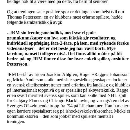
heldige nok til å være med på dette, fra barn til seniorer.
Og at treningen satte positive spor er det ingen som helst tvil om.
Thomas Pettersson, en av klubbens mest erfarne spillere, hadde
følgende karakteristikk å avgi:
- JRM sin treningsmetodikk, med svært gode
grunnkunnskaper om hva som faktisk gir resultater, og
individuell oppfølging face-2-face, på isen, med rykende ferske
videoanalyser – det er det beste jeg har vært borti. Mye
lærdom, uansett tidligere nivå. Det finns alltid måter på bli
bedre på, og JRM finner disse for hver enkelt spiller, avslutter
Pettersson.
JRM består av trioen Joackim Ahlgren, Roger «Ragge» Johansson
og Micke Anderson – alle med sine spesielle egenskaper. Jocke er
en svensk elitelisensiert trener med erfaring fra landslag og klubbla
på internasjonalt toppnivå og er spesialist på skøyteteknikk. Ragge
er en svært merittert svensk spiller, som kan skilte med NHL-spill
for Calgary Flames og Chicago Blackhawks, og var også en del av
Sveriges OL-vinnende tropp fra ’94 på Lillehammer. Han har etter
egen karriere spesialisert seg på ishockeyskolevirksomhet. Micke e
kommunikatoren – den som jobber med spillerne mentalt i
treningen.