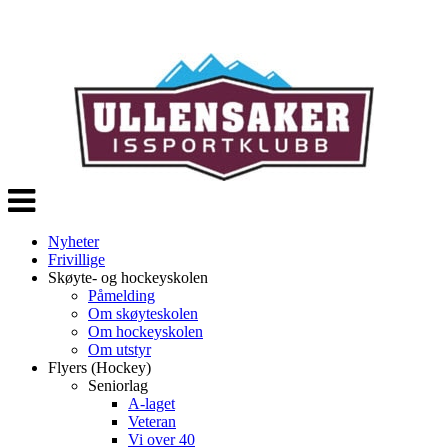
Veksle
navigasjon
Nyheter
Frivillige
Skøyte- og hockeyskolen
Påmelding
Om skøyteskolen
Om hockeyskolen
Om utstyr
Flyers (Hockey)
Seniorlag
A-laget
Veteran
Vi over 40