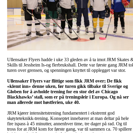
Ullensaker Flyers hadde i uke 33 gleden av å ta imot JRM Skates 
Skills til Jessheim Is-og flerbrukshall. Dette var første gang JRM to
turen over grensen, og spenningen knyttet til opplegget var stor.
Ullensaker Flyers var flittige som fikk JRM over; De fikk
«klemt inn» denne uken, før turen gikk tilbake til Sverige og
Globen for å avholde trening for en stor del av Chicago
Blackhawks’ stall, som er på treningsleir i Europa. Og nå ser
man allerede mot høstferien, uke 40.
JRM kjører intensitetstrening fundamentert i ekstremt god
skøyteteknikk-trening. Konseptet innebærer at man deltar på hele
fire ispass à 45 minutter, annenhver time, tre dager på rad. Og til
tross for at JRM kom for første gang, var til sammen ca. 70 spillere