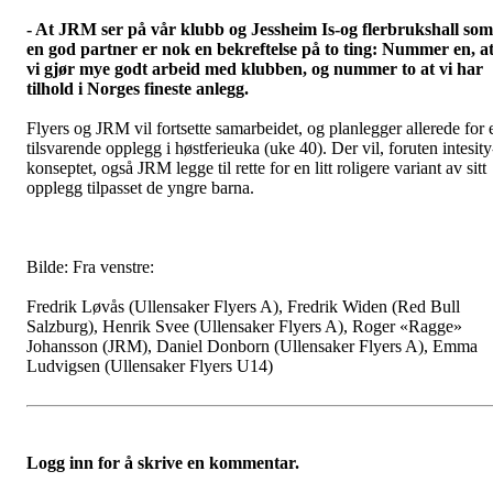
- At JRM ser på vår klubb og Jessheim Is-og flerbrukshall som
en god partner er nok en bekreftelse på to ting: Nummer en, a
vi gjør mye godt arbeid med klubben, og nummer to at vi har
tilhold i Norges fineste anlegg.
Flyers og JRM vil fortsette samarbeidet, og planlegger allerede for 
tilsvarende opplegg i høstferieuka (uke 40). Der vil, foruten intesity
konseptet, også JRM legge til rette for en litt roligere variant av sitt
opplegg tilpasset de yngre barna.
Bilde: Fra venstre:
Fredrik Løvås (Ullensaker Flyers A), Fredrik Widen (Red Bull
Salzburg), Henrik Svee (Ullensaker Flyers A), Roger «Ragge»
Johansson (JRM), Daniel Donborn (Ullensaker Flyers A), Emma
Ludvigsen (Ullensaker Flyers U14)
Logg inn for å skrive en kommentar.