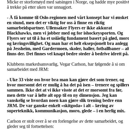
Micke er storfornøyd med satsingen i Norge, og hadde mye positiv
å trekke på etter uken var unnagjort.
- Å få komme til Oslo-regionen med vårt konsept har vi ønsket
en stund, men det er viktig for oss å finne en riktig
samarbeidspartner. Ullensaker Flyers er ikke akkurat
Blackhawks, men vi jobber med og for ishockeysporten. Og
Flyers ser ut til å ha et uslåelig fundament basert på glød, mor
og læringsvillighet. Og man har et helt eksepsjonelt bra anlegg
på Jessheim, med Gardermoen, skoler, haller, fotballbaner – al
finns der. Det finnes vel knapt bedre steder å bedrive idrett på.
Klubbens markedsansvarlig, Vegar Carlson, har følgende å si om
samarbeidet med JRM:
- Uke 33 viste oss hvor bra man kan gjøre det som trener, og
hvor morsomt det er mulig å ha det på isen – trenere og spiller
sammen. Ikke det at vi ikke visste at det er morsomt fra før,
men dette var å løfte alt opp til en ny dimensjon. Jeg kan
vanskelig se hvordan noen kan gjøre slik trening bedre enn
JRM. De var ganske enkelt «skitgoda» i alt – læring av
superteknikk, kommunikasjon, moro, glede – i en herlig mix.
Carlson er stolt over å se en forlengelse av dette samarbeidet, og
gleder seg til fortsettelsen: