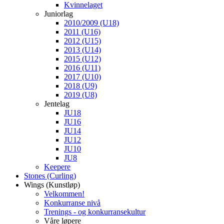
Kvinnelaget
Juniorlag
2010/2009 (U18)
2011 (U16)
2012 (U15)
2013 (U14)
2015 (U12)
2016 (U11)
2017 (U10)
2018 (U9)
2019 (U8)
Jentelag
JU18
JU16
JU14
JU12
JU10
JU8
Keepere
Stones (Curling)
Wings (Kunstløp)
Velkommen!
Konkurranse nivå
Trenings - og konkurransekultur
Våre løpere