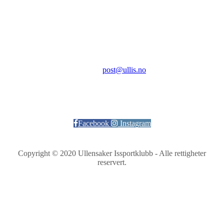
Aktivitetsveien 9
2069 Jessheim
Kontakt:
E-post:
post@ullis.no
Orgnr: 989 313 339
Facebook
Instagram
Copyright © 2020 Ullensaker Issportklubb - Alle rettigheter
reservert.