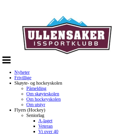
Veksle
navigasjon
Nyheter
Frivillige
Skøyte- og hockeyskolen
Påmelding
Om skøyteskolen
Om hockeyskolen
Om utstyr
Flyers (Hockey)
Seniorlag
A-laget
Veteran
Vi over 40