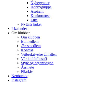
Nybegynner
Hobbygruppe
Aspirant
Konkurranse
Elite
Nyttige linker
Iskalender
Om klubben
Om klubben
Bli medlem
Æresmedlem
Kontakt
Veibeskrivelse til hallen
Vår klubbfilosofi
Styre og organisasjon
Årsmøte
Filarkiv
Nettbutikk
Instagram