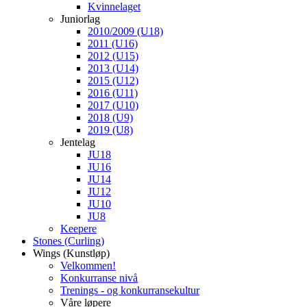
Kvinnelaget
Juniorlag
2010/2009 (U18)
2011 (U16)
2012 (U15)
2013 (U14)
2015 (U12)
2016 (U11)
2017 (U10)
2018 (U9)
2019 (U8)
Jentelag
JU18
JU16
JU14
JU12
JU10
JU8
Keepere
Stones (Curling)
Wings (Kunstløp)
Velkommen!
Konkurranse nivå
Trenings - og konkurransekultur
Våre løpere