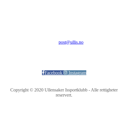
Aktivitetsveien 9
2069 Jessheim
Kontakt:
E-post:
post@ullis.no
Orgnr: 989 313 339
Facebook
Instagram
Copyright © 2020 Ullensaker Issportklubb - Alle rettigheter
reservert.