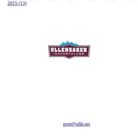
2015 (13)
Ullensaker Issportklubb
Aktivitetsveien 9
2069 Jessheim
Kontakt:
E-post:
post@ullis.no
Orgnr: 989 313 339