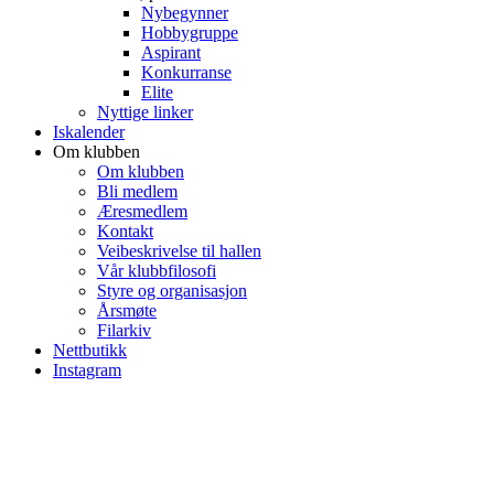
Nybegynner
Hobbygruppe
Aspirant
Konkurranse
Elite
Nyttige linker
Iskalender
Om klubben
Om klubben
Bli medlem
Æresmedlem
Kontakt
Veibeskrivelse til hallen
Vår klubbfilosofi
Styre og organisasjon
Årsmøte
Filarkiv
Nettbutikk
Instagram