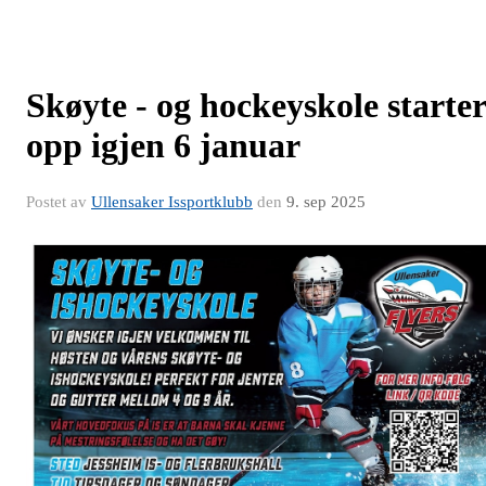
Skøyte - og hockeyskole starter
opp igjen 6 januar
Postet av
Ullensaker Issportklubb
den
9. sep 2025