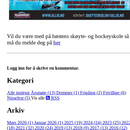
Vil du være med på høstens skøyte- og hockeyskole så
må du melde deg på
her
Logg inn for å skrive en kommentar.
Kategori
Alle innlegg
Årsmøte (13)
Dommer (1)
Frigåing (2)
Frivillige (6)
Nissefest (5)
Vis alle
RSS
Arkiv
Mars 2026 (1)
Januar 2026 (1)
2025 (19)
2024 (24)
2023 (25)
202
(18)
2021 (32)
2020 (24)
2019 (13)
2018 (9)
2017 (13)
2016 (12)