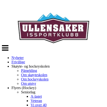
Veksle
navigasjon
Nyheter
Frivillige
Skøyte- og hockeyskolen
Påmelding
Om skøyteskolen
Om hockeyskolen
Om utstyr
Flyers (Hockey)
Seniorlag
A-laget
Veteran
Vi over 40