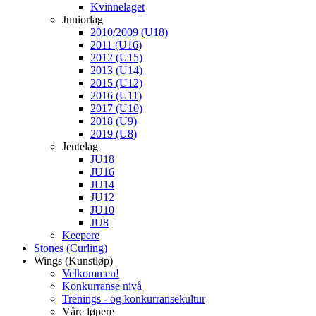
Kvinnelaget
Juniorlag
2010/2009 (U18)
2011 (U16)
2012 (U15)
2013 (U14)
2015 (U12)
2016 (U11)
2017 (U10)
2018 (U9)
2019 (U8)
Jentelag
JU18
JU16
JU14
JU12
JU10
JU8
Keepere
Stones (Curling)
Wings (Kunstløp)
Velkommen!
Konkurranse nivå
Trenings - og konkurransekultur
Våre løpere