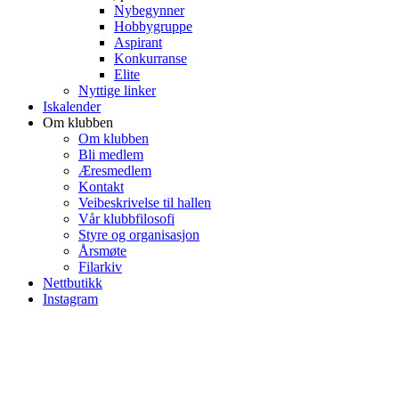
Nybegynner
Hobbygruppe
Aspirant
Konkurranse
Elite
Nyttige linker
Iskalender
Om klubben
Om klubben
Bli medlem
Æresmedlem
Kontakt
Veibeskrivelse til hallen
Vår klubbfilosofi
Styre og organisasjon
Årsmøte
Filarkiv
Nettbutikk
Instagram