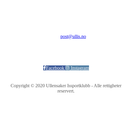
2069 Jessheim
Kontakt:
E-post:
post@ullis.no
Orgnr: 989 313 339
Facebook
Instagram
Copyright © 2020 Ullensaker Issportklubb - Alle rettigheter
reservert.