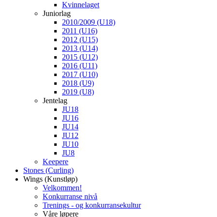
Kvinnelaget
Juniorlag
2010/2009 (U18)
2011 (U16)
2012 (U15)
2013 (U14)
2015 (U12)
2016 (U11)
2017 (U10)
2018 (U9)
2019 (U8)
Jentelag
JU18
JU16
JU14
JU12
JU10
JU8
Keepere
Stones (Curling)
Wings (Kunstløp)
Velkommen!
Konkurranse nivå
Trenings - og konkurransekultur
Våre løpere