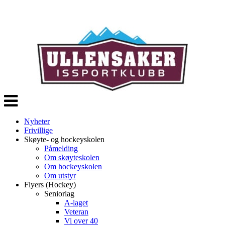
Veksle
navigasjon
Nyheter
Frivillige
Skøyte- og hockeyskolen
Påmelding
Om skøyteskolen
Om hockeyskolen
Om utstyr
Flyers (Hockey)
Seniorlag
A-laget
Veteran
Vi over 40