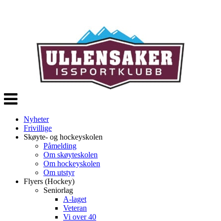
Veksle
navigasjon
Nyheter
Frivillige
Skøyte- og hockeyskolen
Påmelding
Om skøyteskolen
Om hockeyskolen
Om utstyr
Flyers (Hockey)
Seniorlag
A-laget
Veteran
Vi over 40