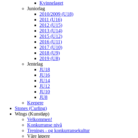
Kvinnelaget
Juniorlag
2010/2009 (U18)
2011 (U16)
2012 (U15)
2013 (U14)
2015 (U12)
2016 (U11)
2017 (U10)
2018 (U9)
2019 (U8)
Jentelag
JU18
JU16
JU14
JU12
JU10
JU8
Keepere
Stones (Curling)
Wings (Kunstløp)
Velkommen!
Konkurranse nivå
Trenings - og konkurransekultur
Våre løpere