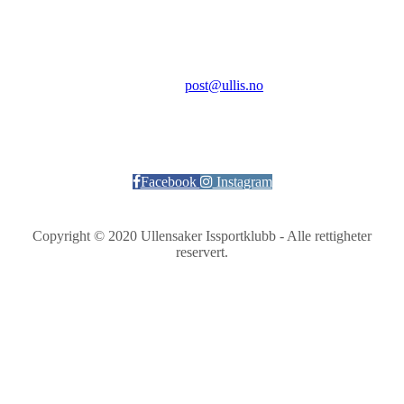
Kontakt:
E-post:
post@ullis.no
Orgnr: 989 313 339
Facebook
Instagram
Copyright © 2020 Ullensaker Issportklubb - Alle rettigheter
reservert.