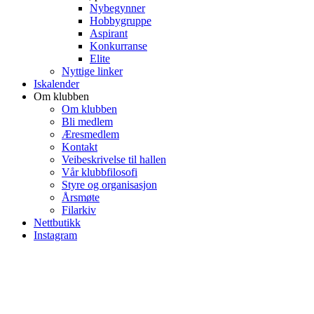
Nybegynner
Hobbygruppe
Aspirant
Konkurranse
Elite
Nyttige linker
Iskalender
Om klubben
Om klubben
Bli medlem
Æresmedlem
Kontakt
Veibeskrivelse til hallen
Vår klubbfilosofi
Styre og organisasjon
Årsmøte
Filarkiv
Nettbutikk
Instagram