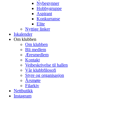
Nybegynner
Hobbygruppe
Aspirant
Konkurranse
Elite
Nyttige linker
Iskalender
Om klubben
Om klubben
Bli medlem
Æresmedlem
Kontakt
Veibeskrivelse til hallen
Vår klubbfilosofi
Styre og organisasjon
Årsmøte
Filarkiv
Nettbutikk
Instagram