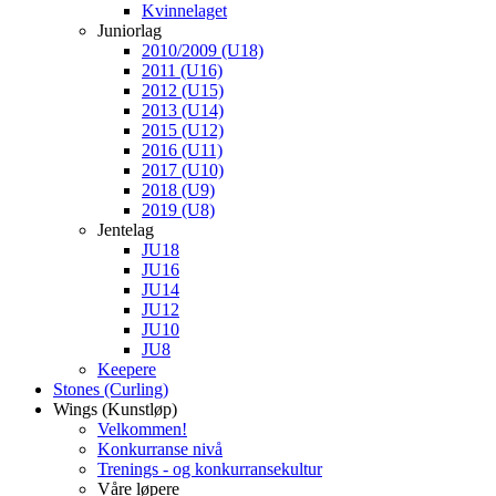
Kvinnelaget
Juniorlag
2010/2009 (U18)
2011 (U16)
2012 (U15)
2013 (U14)
2015 (U12)
2016 (U11)
2017 (U10)
2018 (U9)
2019 (U8)
Jentelag
JU18
JU16
JU14
JU12
JU10
JU8
Keepere
Stones (Curling)
Wings (Kunstløp)
Velkommen!
Konkurranse nivå
Trenings - og konkurransekultur
Våre løpere