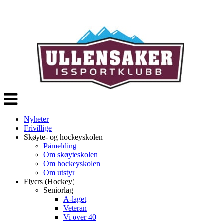
Veksle
navigasjon
Nyheter
Frivillige
Skøyte- og hockeyskolen
Påmelding
Om skøyteskolen
Om hockeyskolen
Om utstyr
Flyers (Hockey)
Seniorlag
A-laget
Veteran
Vi over 40