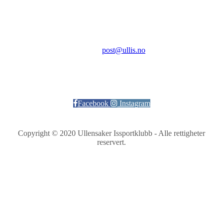
2069 Jessheim
Kontakt:
E-post:
post@ullis.no
Orgnr: 989 313 339
Facebook
Instagram
Copyright © 2020 Ullensaker Issportklubb - Alle rettigheter
reservert.