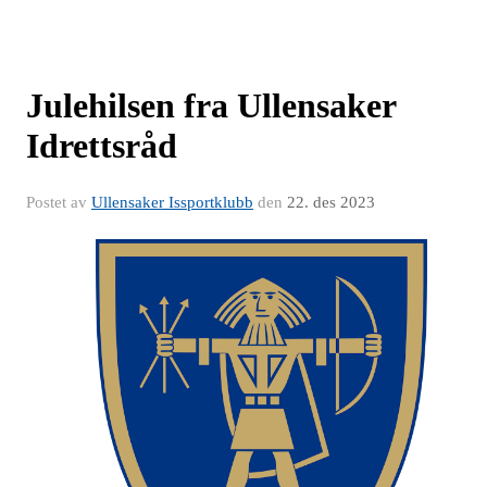
Julehilsen fra Ullensaker
Idrettsråd
Postet av
Ullensaker Issportklubb
den
22. des 2023