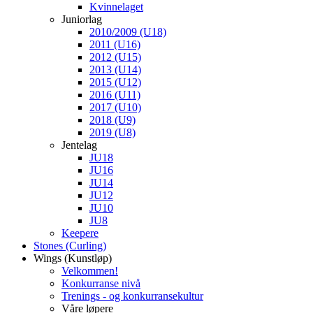
Kvinnelaget
Juniorlag
2010/2009 (U18)
2011 (U16)
2012 (U15)
2013 (U14)
2015 (U12)
2016 (U11)
2017 (U10)
2018 (U9)
2019 (U8)
Jentelag
JU18
JU16
JU14
JU12
JU10
JU8
Keepere
Stones (Curling)
Wings (Kunstløp)
Velkommen!
Konkurranse nivå
Trenings - og konkurransekultur
Våre løpere