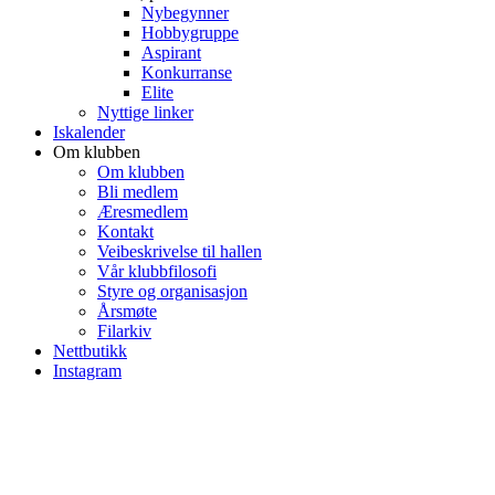
Nybegynner
Hobbygruppe
Aspirant
Konkurranse
Elite
Nyttige linker
Iskalender
Om klubben
Om klubben
Bli medlem
Æresmedlem
Kontakt
Veibeskrivelse til hallen
Vår klubbfilosofi
Styre og organisasjon
Årsmøte
Filarkiv
Nettbutikk
Instagram