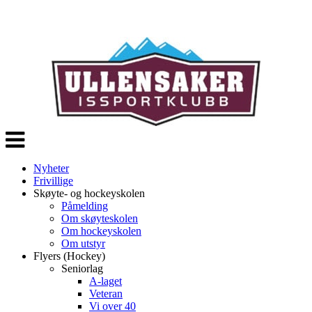
Veksle
navigasjon
Nyheter
Frivillige
Skøyte- og hockeyskolen
Påmelding
Om skøyteskolen
Om hockeyskolen
Om utstyr
Flyers (Hockey)
Seniorlag
A-laget
Veteran
Vi over 40