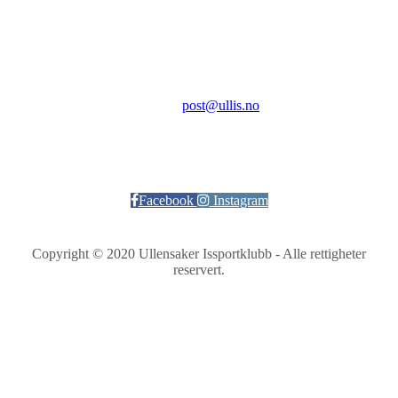
2069 Jessheim
Kontakt:
E-post:
post@ullis.no
Orgnr: 989 313 339
Facebook
Instagram
Copyright © 2020 Ullensaker Issportklubb - Alle rettigheter
reservert.