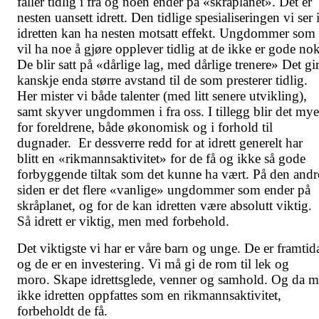
faller tidlig i fra og noen ender på «skråplanet». Det er
nesten uansett idrett. Den tidlige spesialiseringen vi ser 
idretten kan ha nesten motsatt effekt. Ungdommer som
vil ha noe å gjøre opplever tidlig at de ikke er gode nok
De blir satt på «dårlige lag, med dårlige trenere» Det gi
kanskje enda større avstand til de som presterer tidlig.
Her mister vi både talenter (med litt senere utvikling),
samt skyver ungdommen i fra oss. I tillegg blir det mye
for foreldrene, både økonomisk og i forhold til
dugnader. Er dessverre redd for at idrett generelt har
blitt en «rikmannsaktivitet» for de få og ikke så gode
forbyggende tiltak som det kunne ha vært. På den andr
siden er det flere «vanlige» ungdommer som ender på
skråplanet, og for de kan idretten være absolutt viktig.
Så idrett er viktig, men med forbehold.
Det viktigste vi har er våre barn og unge. De er framtid
og de er en investering. Vi må gi de rom til lek og
moro. Skape idrettsglede, venner og samhold. Og da m
ikke idretten oppfattes som en rikmannsaktivitet,
forbeholdt de få.