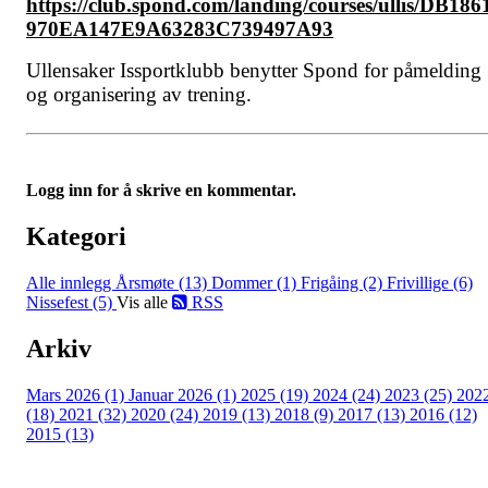
https://club.spond.com/landing/courses/ullis/DB186
970EA147E9A63283C739497A93
Ullensaker Issportklubb benytter Spond for påmelding
og organisering av trening.
Logg inn for å skrive en kommentar.
Kategori
Alle innlegg
Årsmøte (13)
Dommer (1)
Frigåing (2)
Frivillige (6)
Nissefest (5)
Vis alle
RSS
Arkiv
Mars 2026 (1)
Januar 2026 (1)
2025 (19)
2024 (24)
2023 (25)
202
(18)
2021 (32)
2020 (24)
2019 (13)
2018 (9)
2017 (13)
2016 (12)
2015 (13)