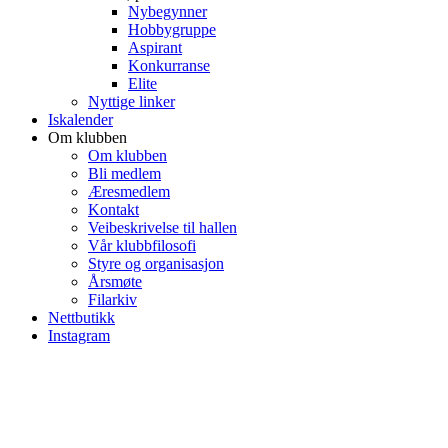
Nybegynner
Hobbygruppe
Aspirant
Konkurranse
Elite
Nyttige linker
Iskalender
Om klubben
Om klubben
Bli medlem
Æresmedlem
Kontakt
Veibeskrivelse til hallen
Vår klubbfilosofi
Styre og organisasjon
Årsmøte
Filarkiv
Nettbutikk
Instagram