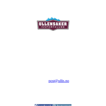
Ullensaker Issportklubb
Aktivitetsveien 9
2069 Jessheim
Kontakt:
E-post:
post@ullis.no
Orgnr: 989 313 339