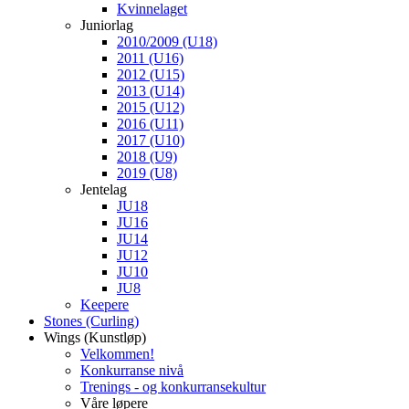
Kvinnelaget
Juniorlag
2010/2009 (U18)
2011 (U16)
2012 (U15)
2013 (U14)
2015 (U12)
2016 (U11)
2017 (U10)
2018 (U9)
2019 (U8)
Jentelag
JU18
JU16
JU14
JU12
JU10
JU8
Keepere
Stones (Curling)
Wings (Kunstløp)
Velkommen!
Konkurranse nivå
Trenings - og konkurransekultur
Våre løpere