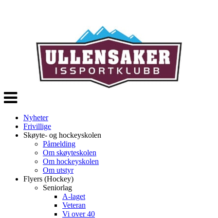
Veksle
navigasjon
Nyheter
Frivillige
Skøyte- og hockeyskolen
Påmelding
Om skøyteskolen
Om hockeyskolen
Om utstyr
Flyers (Hockey)
Seniorlag
A-laget
Veteran
Vi over 40