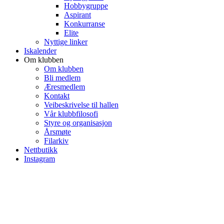
Hobbygruppe
Aspirant
Konkurranse
Elite
Nyttige linker
Iskalender
Om klubben
Om klubben
Bli medlem
Æresmedlem
Kontakt
Veibeskrivelse til hallen
Vår klubbfilosofi
Styre og organisasjon
Årsmøte
Filarkiv
Nettbutikk
Instagram