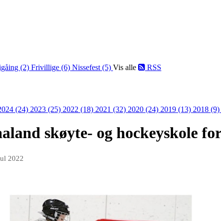
igåing (2)
Frivillige (6)
Nissefest (5)
Vis alle
RSS
2024 (24)
2023 (25)
2022 (18)
2021 (32)
2020 (24)
2019 (13)
2018 (9
aland skøyte- og hockeyskole fo
jul 2022