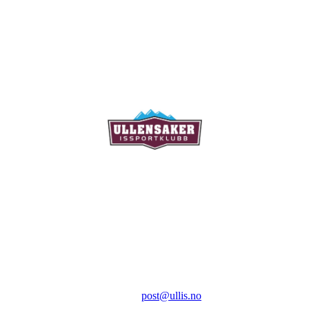
Ullensaker Issportklubb
Aktivitetsveien 9
2069 Jessheim
Kontakt:
E-post:
post@ullis.no