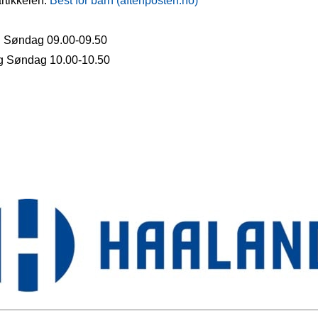
rtikkelen:
Best for barn (aftenposten.no)
g Søndag 09.00-09.50
og Søndag 10.00-10.50