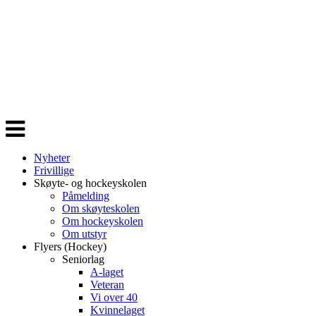
Veksle
navigasjon
Nyheter
Frivillige
Skøyte- og hockeyskolen
Påmelding
Om skøyteskolen
Om hockeyskolen
Om utstyr
Flyers (Hockey)
Seniorlag
A-laget
Veteran
Vi over 40
Kvinnelaget