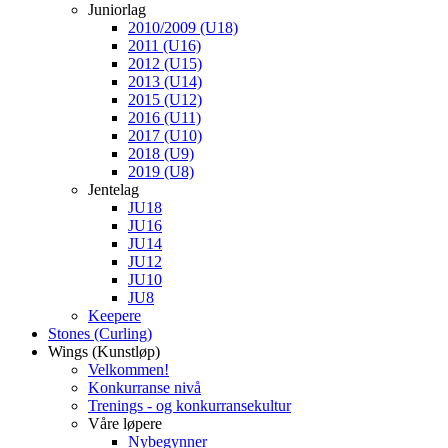
Juniorlag
2010/2009 (U18)
2011 (U16)
2012 (U15)
2013 (U14)
2015 (U12)
2016 (U11)
2017 (U10)
2018 (U9)
2019 (U8)
Jentelag
JU18
JU16
JU14
JU12
JU10
JU8
Keepere
Stones (Curling)
Wings (Kunstløp)
Velkommen!
Konkurranse nivå
Trenings - og konkurransekultur
Våre løpere
Nybegynner