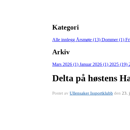
Kategori
Alle innlegg
Årsmøte (13)
Dommer (1)
Fr
Arkiv
Mars 2026 (1)
Januar 2026 (1)
2025 (19)
Delta på høstens Ha
Postet av
Ullensaker Issportklubb
den
23. 