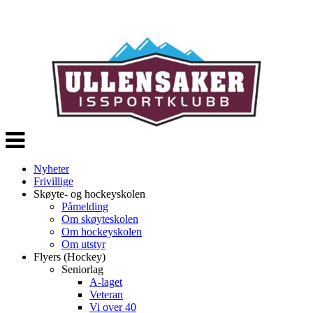
Veksle
navigasjon
Nyheter
Frivillige
Skøyte- og hockeyskolen
Påmelding
Om skøyteskolen
Om hockeyskolen
Om utstyr
Flyers (Hockey)
Seniorlag
A-laget
Veteran
Vi over 40