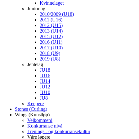
Kvinnelaget
Juniorlag
2010/2009 (U18)
2011 (U16)
2012 (U15)
2013 (U14)
2015 (U12)
2016 (U11)
2017 (U10)
2018 (U9)
2019 (U8)
Jentelag
JU18
JU16
JU14
JU12
JU10
JU8
Keepere
Stones (Curling)
Wings (Kunstløp)
Velkommen!
Konkurranse nivå
Trenings - og konkurransekultur
Våre løpere