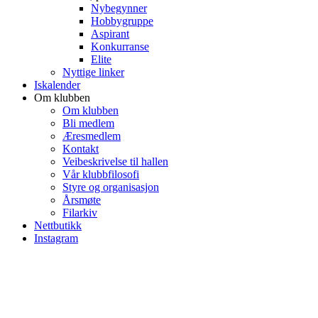
Nybegynner
Hobbygruppe
Aspirant
Konkurranse
Elite
Nyttige linker
Iskalender
Om klubben
Om klubben
Bli medlem
Æresmedlem
Kontakt
Veibeskrivelse til hallen
Vår klubbfilosofi
Styre og organisasjon
Årsmøte
Filarkiv
Nettbutikk
Instagram