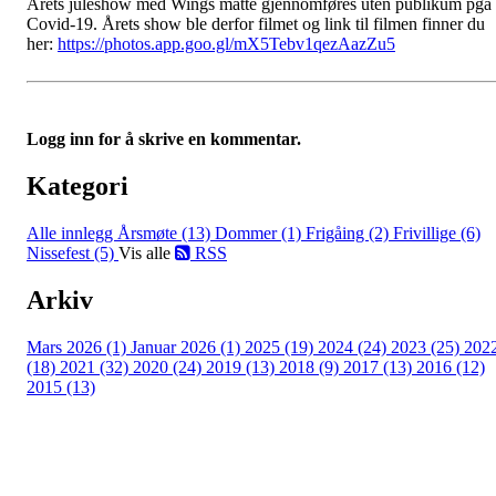
Årets juleshow med Wings måtte gjennomføres uten publikum pga
Covid-19. Årets show ble derfor filmet og link til filmen finner du
her:
https://photos.app.goo.gl/mX5Tebv1qezAazZu5
Logg inn for å skrive en kommentar.
Kategori
Alle innlegg
Årsmøte (13)
Dommer (1)
Frigåing (2)
Frivillige (6)
Nissefest (5)
Vis alle
RSS
Arkiv
Mars 2026 (1)
Januar 2026 (1)
2025 (19)
2024 (24)
2023 (25)
202
(18)
2021 (32)
2020 (24)
2019 (13)
2018 (9)
2017 (13)
2016 (12)
2015 (13)