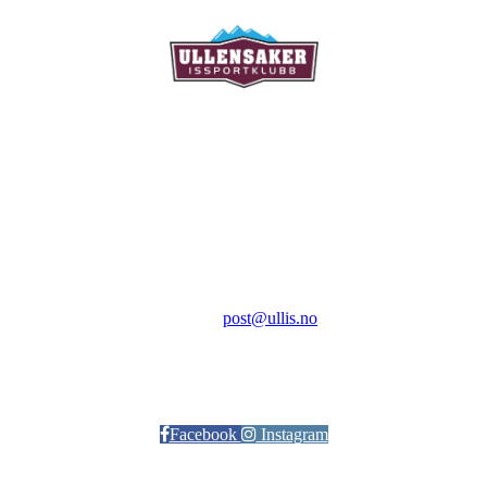
Ullensaker Issportklubb
Aktivitetsveien 9
2069 Jessheim
Kontakt:
E-post:
post@ullis.no
Orgnr: 989 313 339
Facebook
Instagram