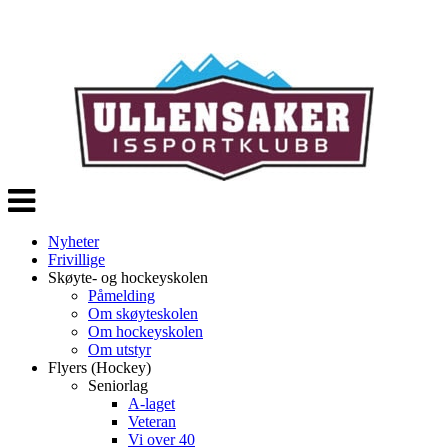
Veksle
navigasjon
Nyheter
Frivillige
Skøyte- og hockeyskolen
Påmelding
Om skøyteskolen
Om hockeyskolen
Om utstyr
Flyers (Hockey)
Seniorlag
A-laget
Veteran
Vi over 40