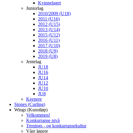
Kvinnelaget
Juniorlag
2010/2009 (U18)
2011 (U16)
2012 (U15)
2013 (U14)
2015 (U12)
2016 (U11)
2017 (U10)
2018 (U9)
2019 (U8)
Jentelag
JU18
JU16
JU14
JU12
JU10
JU8
Keepere
Stones (Curling)
Wings (Kunstløp)
Velkommen!
Konkurranse nivå
Trenings - og konkurransekultur
Våre løpere