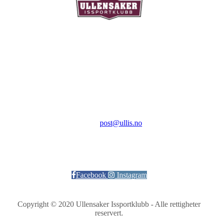
Ullensaker Issportklubb
Aktivitetsveien 9
2069 Jessheim
Kontakt:
E-post:
post@ullis.no
Orgnr: 989 313 339
Facebook
Instagram
Copyright © 2020 Ullensaker Issportklubb - Alle rettigheter
reservert.