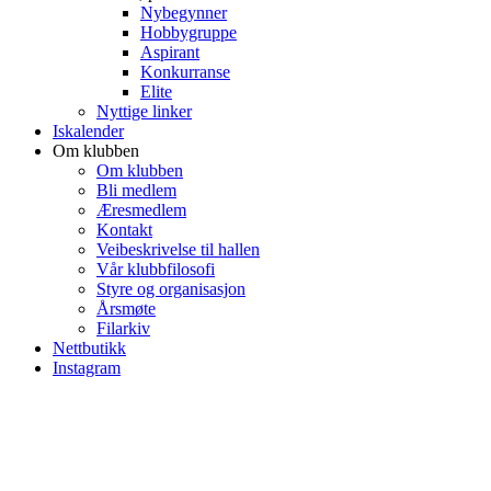
Nybegynner
Hobbygruppe
Aspirant
Konkurranse
Elite
Nyttige linker
Iskalender
Om klubben
Om klubben
Bli medlem
Æresmedlem
Kontakt
Veibeskrivelse til hallen
Vår klubbfilosofi
Styre og organisasjon
Årsmøte
Filarkiv
Nettbutikk
Instagram