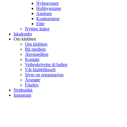
Nybegynner
Hobbygruppe
Aspirant
Konkurranse
Elite
Nyttige linker
Iskalender
Om klubben
Om klubben
Bli medlem
Æresmedlem
Kontakt
Veibeskrivelse til hallen
Vår klubbfilosofi
Styre og organisasjon
Årsmøte
Filarkiv
Nettbutikk
Instagram