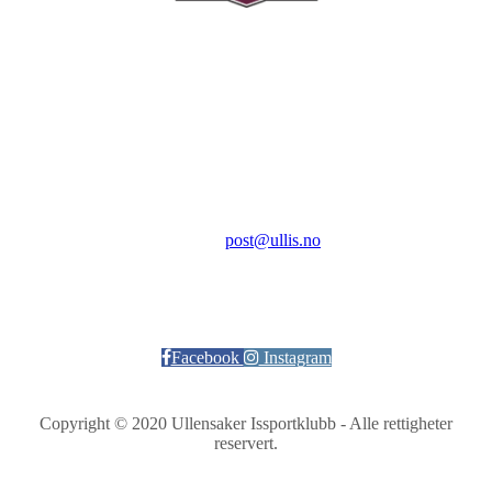
Ullensaker Issportklubb
Aktivitetsveien 9
2069 Jessheim
Kontakt:
E-post:
post@ullis.no
Orgnr: 989 313 339
Facebook
Instagram
Copyright © 2020 Ullensaker Issportklubb - Alle rettigheter
reservert.