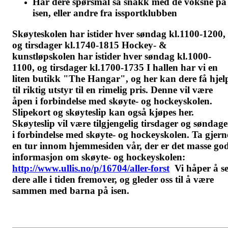
Har dere spørsmål så snakk med de voksne på
isen, eller andre fra issportklubben
Skøyteskolen har istider hver søndag kl.1100-1200,
og tirsdager kl.1740-1815 Hockey- &
kunstløpskolen har istider hver søndag kl.1000-
1100, og tirsdager kl.1700-1735 I hallen har vi en
liten butikk "The Hangar", og her kan dere få hjel
til riktig utstyr til en rimelig pris. Denne vil være
åpen i forbindelse med skøyte- og hockeyskolen.
Slipekort og skøyteslip kan også kjøpes her.
Skøyteslip vil være tilgjengelig tirsdager og søndage
i forbindelse med skøyte- og hockeyskolen. Ta gjern
en tur innom hjemmesiden vår, der er det masse go
informasjon om skøyte- og hockeyskolen:
http://www.ullis.no/p/16704/aller-forst
Vi håper å s
dere alle i tiden fremover, og gleder oss til å være
sammen med barna på isen.