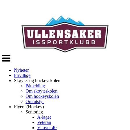
Veksle
navigasjon
Nyheter
Frivillige
Skøyte- og hockeyskolen
Påmelding
Om skøyteskolen
Om hockeyskolen
Om utstyr
Flyers (Hockey)
Seniorlag
A-laget
Veteran
Vi over 40