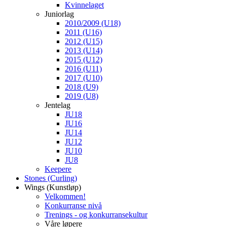
Kvinnelaget
Juniorlag
2010/2009 (U18)
2011 (U16)
2012 (U15)
2013 (U14)
2015 (U12)
2016 (U11)
2017 (U10)
2018 (U9)
2019 (U8)
Jentelag
JU18
JU16
JU14
JU12
JU10
JU8
Keepere
Stones (Curling)
Wings (Kunstløp)
Velkommen!
Konkurranse nivå
Trenings - og konkurransekultur
Våre løpere