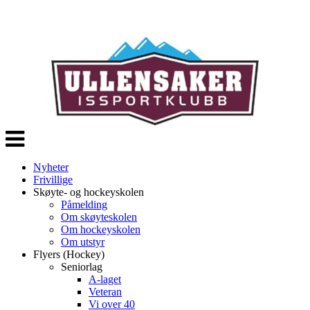
Veksle
navigasjon
Nyheter
Frivillige
Skøyte- og hockeyskolen
Påmelding
Om skøyteskolen
Om hockeyskolen
Om utstyr
Flyers (Hockey)
Seniorlag
A-laget
Veteran
Vi over 40