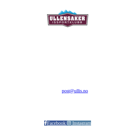
Ullensaker Issportklubb
Aktivitetsveien 9
2069 Jessheim
Kontakt:
E-post:
post@ullis.no
Orgnr: 989 313 339
Facebook
Instagram