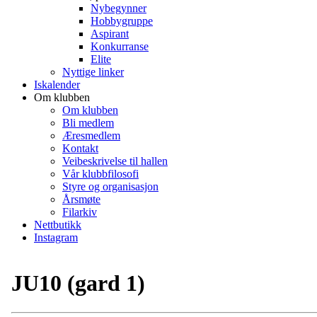
Nybegynner
Hobbygruppe
Aspirant
Konkurranse
Elite
Nyttige linker
Iskalender
Om klubben
Om klubben
Bli medlem
Æresmedlem
Kontakt
Veibeskrivelse til hallen
Vår klubbfilosofi
Styre og organisasjon
Årsmøte
Filarkiv
Nettbutikk
Instagram
JU10 (gard 1)