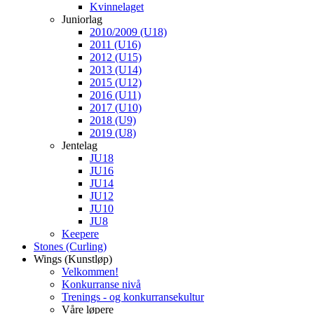
Kvinnelaget
Juniorlag
2010/2009 (U18)
2011 (U16)
2012 (U15)
2013 (U14)
2015 (U12)
2016 (U11)
2017 (U10)
2018 (U9)
2019 (U8)
Jentelag
JU18
JU16
JU14
JU12
JU10
JU8
Keepere
Stones (Curling)
Wings (Kunstløp)
Velkommen!
Konkurranse nivå
Trenings - og konkurransekultur
Våre løpere