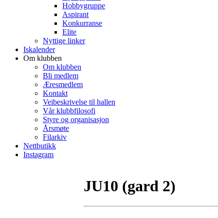
Hobbygruppe
Aspirant
Konkurranse
Elite
Nyttige linker
Iskalender
Om klubben
Om klubben
Bli medlem
Æresmedlem
Kontakt
Veibeskrivelse til hallen
Vår klubbfilosofi
Styre og organisasjon
Årsmøte
Filarkiv
Nettbutikk
Instagram
JU10 (gard 2)