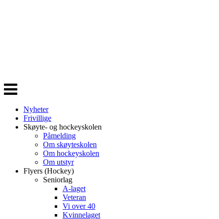
Veksle
navigasjon
Nyheter
Frivillige
Skøyte- og hockeyskolen
Påmelding
Om skøyteskolen
Om hockeyskolen
Om utstyr
Flyers (Hockey)
Seniorlag
A-laget
Veteran
Vi over 40
Kvinnelaget