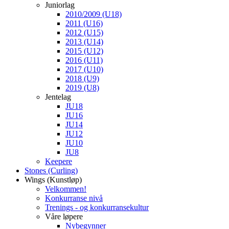
Juniorlag
2010/2009 (U18)
2011 (U16)
2012 (U15)
2013 (U14)
2015 (U12)
2016 (U11)
2017 (U10)
2018 (U9)
2019 (U8)
Jentelag
JU18
JU16
JU14
JU12
JU10
JU8
Keepere
Stones (Curling)
Wings (Kunstløp)
Velkommen!
Konkurranse nivå
Trenings - og konkurransekultur
Våre løpere
Nybegynner