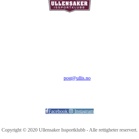
Ullensaker Issportklubb
Aktivitetsveien 9
2069 Jessheim
Kontakt:
E-post:
post@ullis.no
Orgnr: 989 313 339
Facebook
Instagram
Copyright © 2020 Ullensaker Issportklubb - Alle rettigheter reservert.