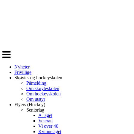
Veksle
navigasjon
Nyheter
Frivillige
Skøyte- og hockeyskolen
Påmelding
Om skøyteskolen
Om hockeyskolen
Om utstyr
Flyers (Hockey)
Seniorlag
A-laget
Veteran
Vi over 40
Kvinnelaget