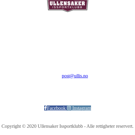
Ullensaker Issportklubb
Aktivitetsveien 9
2069 Jessheim
Kontakt:
E-post:
post@ullis.no
Orgnr: 989 313 339
Facebook
Instagram
Copyright © 2020 Ullensaker Issportklubb - Alle rettigheter reservert.