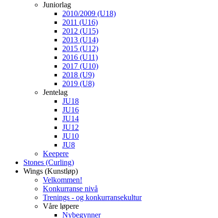
Juniorlag
2010/2009 (U18)
2011 (U16)
2012 (U15)
2013 (U14)
2015 (U12)
2016 (U11)
2017 (U10)
2018 (U9)
2019 (U8)
Jentelag
JU18
JU16
JU14
JU12
JU10
JU8
Keepere
Stones (Curling)
Wings (Kunstløp)
Velkommen!
Konkurranse nivå
Trenings - og konkurransekultur
Våre løpere
Nybegynner