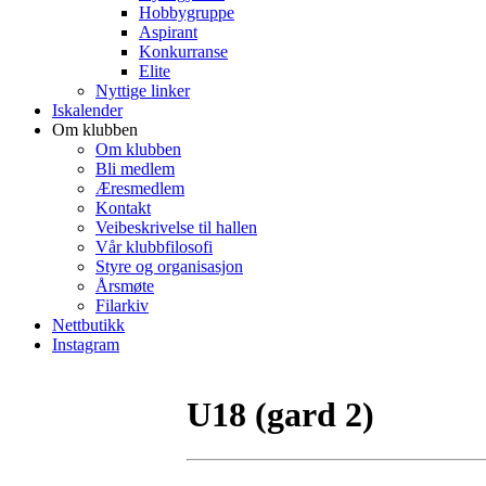
Hobbygruppe
Aspirant
Konkurranse
Elite
Nyttige linker
Iskalender
Om klubben
Om klubben
Bli medlem
Æresmedlem
Kontakt
Veibeskrivelse til hallen
Vår klubbfilosofi
Styre og organisasjon
Årsmøte
Filarkiv
Nettbutikk
Instagram
U18 (gard 2)