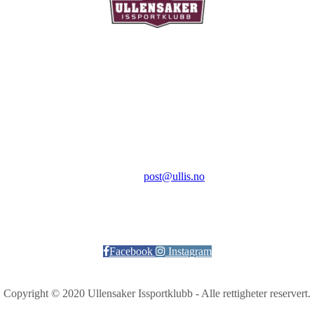
Ullensaker Issportklubb
Aktivitetsveien 9
2069 Jessheim
Kontakt:
E-post:
post@ullis.no
Orgnr: 989 313 339
Facebook
Instagram
Copyright © 2020 Ullensaker Issportklubb - Alle rettigheter reservert.