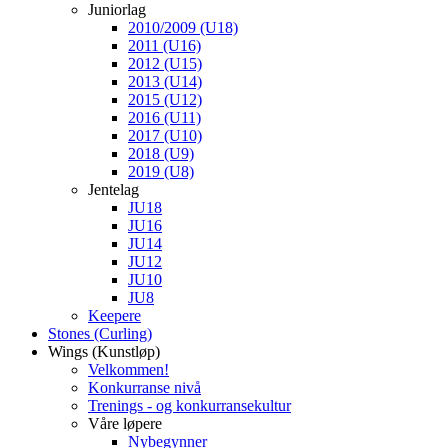
Juniorlag
2010/2009 (U18)
2011 (U16)
2012 (U15)
2013 (U14)
2015 (U12)
2016 (U11)
2017 (U10)
2018 (U9)
2019 (U8)
Jentelag
JU18
JU16
JU14
JU12
JU10
JU8
Keepere
Stones (Curling)
Wings (Kunstløp)
Velkommen!
Konkurranse nivå
Trenings - og konkurransekultur
Våre løpere
Nybegynner