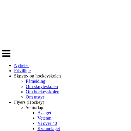
Veksle
navigasjon
Nyheter
Frivillige
Skøyte- og hockeyskolen
Påmelding
Om skøyteskolen
Om hockeyskolen
Om utstyr
Flyers (Hockey)
Seniorlag
A-laget
Veteran
Vi over 40
Kvinnelaget