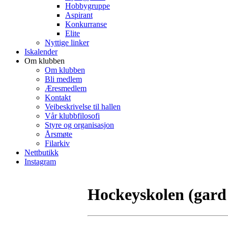
Hobbygruppe
Aspirant
Konkurranse
Elite
Nyttige linker
Iskalender
Om klubben
Om klubben
Bli medlem
Æresmedlem
Kontakt
Veibeskrivelse til hallen
Vår klubbfilosofi
Styre og organisasjon
Årsmøte
Filarkiv
Nettbutikk
Instagram
Hockeyskolen (gard