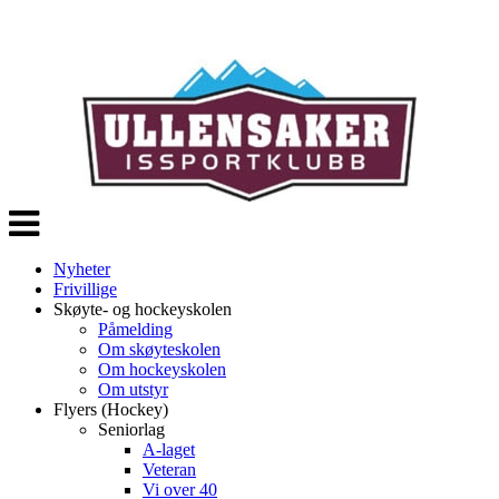
Veksle
navigasjon
Nyheter
Frivillige
Skøyte- og hockeyskolen
Påmelding
Om skøyteskolen
Om hockeyskolen
Om utstyr
Flyers (Hockey)
Seniorlag
A-laget
Veteran
Vi over 40