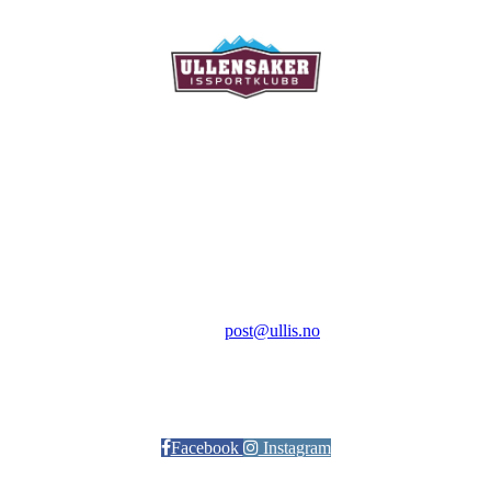
Ullensaker Issportklubb
Aktivitetsveien 9
2069 Jessheim
Kontakt:
E-post:
post@ullis.no
Orgnr: 989 313 339
Facebook
Instagram