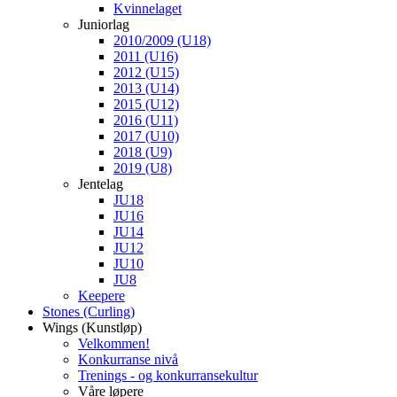
Kvinnelaget
Juniorlag
2010/2009 (U18)
2011 (U16)
2012 (U15)
2013 (U14)
2015 (U12)
2016 (U11)
2017 (U10)
2018 (U9)
2019 (U8)
Jentelag
JU18
JU16
JU14
JU12
JU10
JU8
Keepere
Stones (Curling)
Wings (Kunstløp)
Velkommen!
Konkurranse nivå
Trenings - og konkurransekultur
Våre løpere