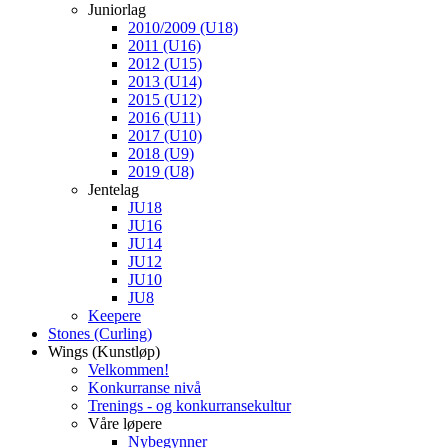
Juniorlag
2010/2009 (U18)
2011 (U16)
2012 (U15)
2013 (U14)
2015 (U12)
2016 (U11)
2017 (U10)
2018 (U9)
2019 (U8)
Jentelag
JU18
JU16
JU14
JU12
JU10
JU8
Keepere
Stones (Curling)
Wings (Kunstløp)
Velkommen!
Konkurranse nivå
Trenings - og konkurransekultur
Våre løpere
Nybegynner