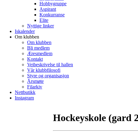
Hobbygruppe
Aspirant
Konkurranse
Elite
Nyttige linker
Iskalender
Om klubben
Om klubben
Bli medlem
Æresmedlem
Kontakt
Veibeskrivelse til hallen
Vår klubbfilosofi
Styre og organisasjon
Årsmøte
Filarkiv
Nettbutikk
Instagram
Hockeyskole (gard 2