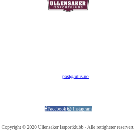
Ullensaker Issportklubb
Aktivitetsveien 9
2069 Jessheim
Kontakt:
E-post:
post@ullis.no
Orgnr: 989 313 339
Facebook
Instagram
Copyright © 2020 Ullensaker Issportklubb - Alle rettigheter reservert.