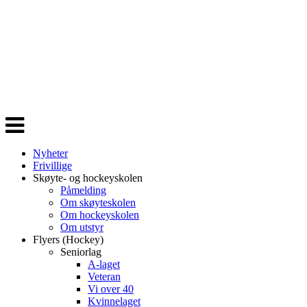
Veksle
navigasjon
Nyheter
Frivillige
Skøyte- og hockeyskolen
Påmelding
Om skøyteskolen
Om hockeyskolen
Om utstyr
Flyers (Hockey)
Seniorlag
A-laget
Veteran
Vi over 40
Kvinnelaget