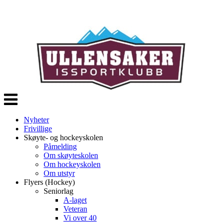
Veksle
navigasjon
Nyheter
Frivillige
Skøyte- og hockeyskolen
Påmelding
Om skøyteskolen
Om hockeyskolen
Om utstyr
Flyers (Hockey)
Seniorlag
A-laget
Veteran
Vi over 40