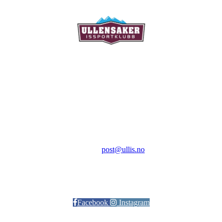
Ullensaker Issportklubb
Aktivitetsveien 9
2069 Jessheim
Kontakt:
E-post:
post@ullis.no
Orgnr: 989 313 339
Facebook
Instagram