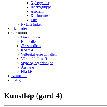
Nybegynner
Hobbygruppe
Aspirant
Konkurranse
Elite
Nyttige linker
Iskalender
Om klubben
Om klubben
Bli medlem
Æresmedlem
Kontakt
Veibeskrivelse til hallen
Vår klubbfilosofi
Styre og organisasjon
Årsmøte
Filarkiv
Nettbutikk
Instagram
Kunstløp (gard 4)