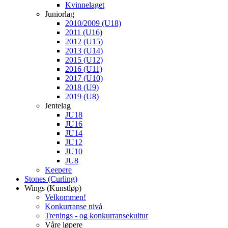
Kvinnelaget
Juniorlag
2010/2009 (U18)
2011 (U16)
2012 (U15)
2013 (U14)
2015 (U12)
2016 (U11)
2017 (U10)
2018 (U9)
2019 (U8)
Jentelag
JU18
JU16
JU14
JU12
JU10
JU8
Keepere
Stones (Curling)
Wings (Kunstløp)
Velkommen!
Konkurranse nivå
Trenings - og konkurransekultur
Våre løpere