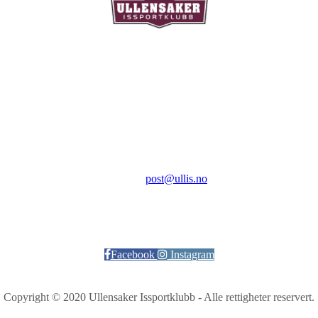
Ullensaker Issportklubb
Aktivitetsveien 9
2069 Jessheim
Kontakt:
E-post:
post@ullis.no
Orgnr: 989 313 339
Facebook
Instagram
Copyright © 2020 Ullensaker Issportklubb - Alle rettigheter reservert.