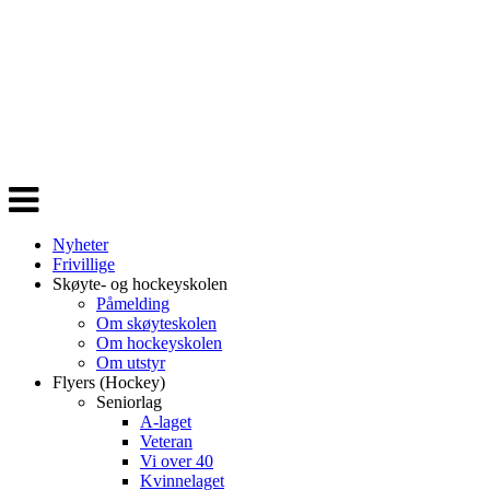
Veksle
navigasjon
Nyheter
Frivillige
Skøyte- og hockeyskolen
Påmelding
Om skøyteskolen
Om hockeyskolen
Om utstyr
Flyers (Hockey)
Seniorlag
A-laget
Veteran
Vi over 40
Kvinnelaget