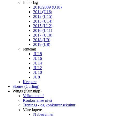
Juniorlag
2010/2009 (U18)
2011 (U16)
2012 (U15)
2013 (U14)
2015 (U12)
2016 (U11)
2017 (U10)
2018 (U9)
2019 (U8)
Jentelag
JU18
JU16
JU14
JU12
JU10
JU8
Keepere
Stones (Curling)
Wings (Kunstløp)
Velkommen!
Konkurranse nivå
Trenings - og konkurransekultur
Våre løpere
Nybegynner