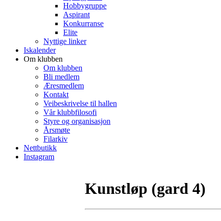
Hobbygruppe
Aspirant
Konkurranse
Elite
Nyttige linker
Iskalender
Om klubben
Om klubben
Bli medlem
Æresmedlem
Kontakt
Veibeskrivelse til hallen
Vår klubbfilosofi
Styre og organisasjon
Årsmøte
Filarkiv
Nettbutikk
Instagram
Kunstløp (gard 4)