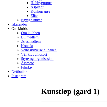
Hobbygruppe
Aspirant
Konkurranse
Elite
Nyttige linker
Iskalender
Om klubben
Om klubben
Bli medlem
Æresmedlem
Kontakt
Veibeskrivelse til hallen
Vår klubbfilosofi
Styre og organisasjon
Årsmøte
Filarkiv
Nettbutikk
Instagram
Kunstløp (gard 1)