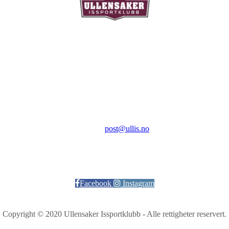
Ullensaker Issportklubb
Aktivitetsveien 9
2069 Jessheim
Kontakt:
E-post:
post@ullis.no
Orgnr: 989 313 339
Facebook
Instagram
Copyright © 2020 Ullensaker Issportklubb - Alle rettigheter reservert.