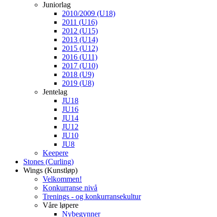
Juniorlag
2010/2009 (U18)
2011 (U16)
2012 (U15)
2013 (U14)
2015 (U12)
2016 (U11)
2017 (U10)
2018 (U9)
2019 (U8)
Jentelag
JU18
JU16
JU14
JU12
JU10
JU8
Keepere
Stones (Curling)
Wings (Kunstløp)
Velkommen!
Konkurranse nivå
Trenings - og konkurransekultur
Våre løpere
Nybegynner