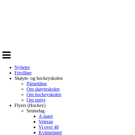
Veksle
navigasjon
Nyheter
Frivillige
Skøyte- og hockeyskolen
Påmelding
Om skøyteskolen
Om hockeyskolen
Om utstyr
Flyers (Hockey)
Seniorlag
A-laget
Veteran
Vi over 40
Kvinnelaget