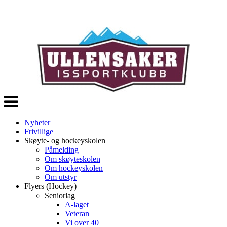
Veksle
navigasjon
Nyheter
Frivillige
Skøyte- og hockeyskolen
Påmelding
Om skøyteskolen
Om hockeyskolen
Om utstyr
Flyers (Hockey)
Seniorlag
A-laget
Veteran
Vi over 40