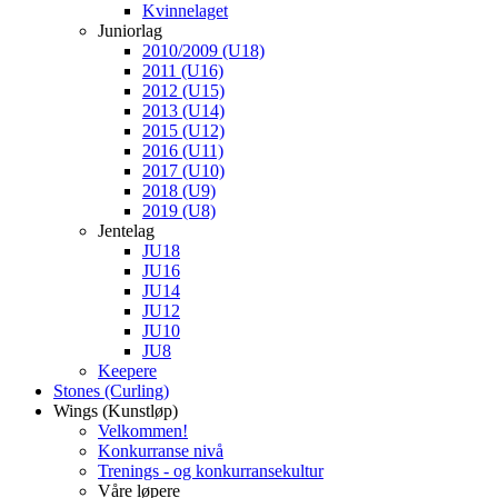
Kvinnelaget
Juniorlag
2010/2009 (U18)
2011 (U16)
2012 (U15)
2013 (U14)
2015 (U12)
2016 (U11)
2017 (U10)
2018 (U9)
2019 (U8)
Jentelag
JU18
JU16
JU14
JU12
JU10
JU8
Keepere
Stones (Curling)
Wings (Kunstløp)
Velkommen!
Konkurranse nivå
Trenings - og konkurransekultur
Våre løpere