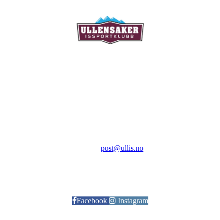
Ullensaker Issportklubb
Aktivitetsveien 9
2069 Jessheim
Kontakt:
E-post:
post@ullis.no
Orgnr: 989 313 339
Facebook
Instagram