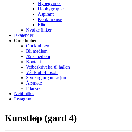
Nybegynner
Hobbygruppe
Aspirant
Konkurranse
Elite
Nyttige linker
Iskalender
Om klubben
Om klubben
Bli medlem
Æresmedlem
Kontakt
Veibeskrivelse til hallen
Vår klubbfilosofi
Styre og organisasjon
Årsmøte
Filarkiv
Nettbutikk
Instagram
Kunstløp (gard 4)