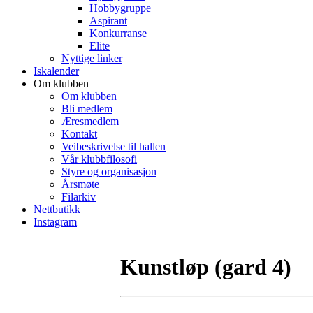
Hobbygruppe
Aspirant
Konkurranse
Elite
Nyttige linker
Iskalender
Om klubben
Om klubben
Bli medlem
Æresmedlem
Kontakt
Veibeskrivelse til hallen
Vår klubbfilosofi
Styre og organisasjon
Årsmøte
Filarkiv
Nettbutikk
Instagram
Kunstløp (gard 4)