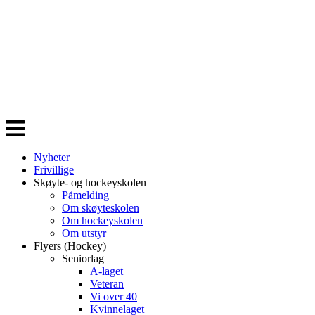
Veksle
navigasjon
Nyheter
Frivillige
Skøyte- og hockeyskolen
Påmelding
Om skøyteskolen
Om hockeyskolen
Om utstyr
Flyers (Hockey)
Seniorlag
A-laget
Veteran
Vi over 40
Kvinnelaget