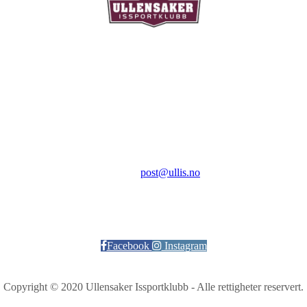
Ullensaker Issportklubb
Aktivitetsveien 9
2069 Jessheim
Kontakt:
E-post:
post@ullis.no
Orgnr: 989 313 339
Facebook
Instagram
Copyright © 2020 Ullensaker Issportklubb - Alle rettigheter reservert.