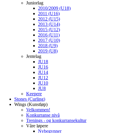
Juniorlag
2010/2009 (U18)
2011 (U16)
2012 (U15)
2013 (U14)
2015 (U12)
2016 (U11)
2017 (U10)
2018 (U9)
2019 (U8)
Jentelag
JU18
JU16
JU14
JU12
JU10
JU8
Keepere
Stones (Curling)
Wings (Kunstløp)
Velkommen!
Konkurranse nivå
Trenings - og konkurransekultur
Våre løpere
Nybegynner