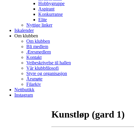
Hobbygruppe
Aspirant
Konkurranse
Elite
Nyttige linker
Iskalender
Om klubben
Om klubben
Bli medlem
Æresmedlem
Kontakt
Veibeskrivelse til hallen
Vår klubbfilosofi
Styre og organisasjon
Årsmøte
Filarkiv
Nettbutikk
Instagram
Kunstløp (gard 1)