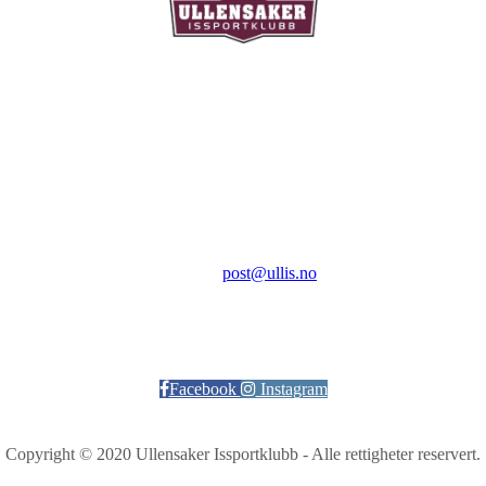
Ullensaker Issportklubb
Aktivitetsveien 9
2069 Jessheim
Kontakt:
E-post:
post@ullis.no
Orgnr: 989 313 339
Facebook
Instagram
Copyright © 2020 Ullensaker Issportklubb - Alle rettigheter reservert.