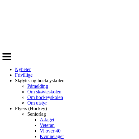
Veksle
navigasjon
Nyheter
Frivillige
Skøyte- og hockeyskolen
Påmelding
Om skøyteskolen
Om hockeyskolen
Om utstyr
Flyers (Hockey)
Seniorlag
A-laget
Veteran
Vi over 40
Kvinnelaget