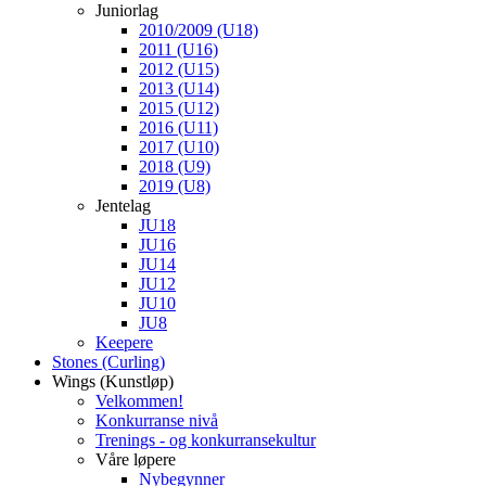
Juniorlag
2010/2009 (U18)
2011 (U16)
2012 (U15)
2013 (U14)
2015 (U12)
2016 (U11)
2017 (U10)
2018 (U9)
2019 (U8)
Jentelag
JU18
JU16
JU14
JU12
JU10
JU8
Keepere
Stones (Curling)
Wings (Kunstløp)
Velkommen!
Konkurranse nivå
Trenings - og konkurransekultur
Våre løpere
Nybegynner