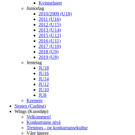
Kvinnelaget
Juniorlag
2010/2009 (U18)
2011 (U16)
2012 (U15)
2013 (U14)
2015 (U12)
2016 (U11)
2017 (U10)
2018 (U9)
2019 (U8)
Jentelag
JU18
JU16
JU14
JU12
JU10
JU8
Keepere
Stones (Curling)
Wings (Kunstløp)
Velkommen!
Konkurranse nivå
Trenings - og konkurransekultur
Våre løpere