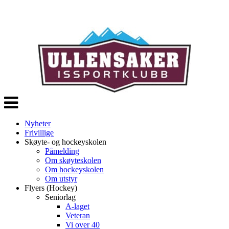
Veksle
navigasjon
Nyheter
Frivillige
Skøyte- og hockeyskolen
Påmelding
Om skøyteskolen
Om hockeyskolen
Om utstyr
Flyers (Hockey)
Seniorlag
A-laget
Veteran
Vi over 40