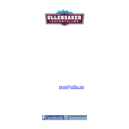
Ullensaker Issportklubb
Aktivitetsveien 9
2069 Jessheim
Kontakt:
E-post:
post@ullis.no
Orgnr: 989 313 339
Facebook
Instagram