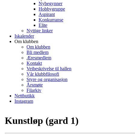
Nybegynner
Hobbygruppe
Aspirant
Konkurranse
Elite
Nyttige linker
Iskalender
Om klubben
Om klubben
Bli medlem
Æresmedlem
Kontakt
Veibeskrivelse til hallen
Vår klubbfilosofi
Styre og organisasjon
Årsmøte
Filarkiv
Nettbutikk
Instagram
Kunstløp (gard 1)