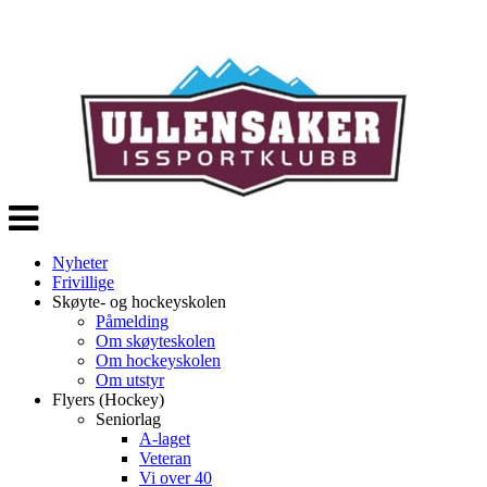
Veksle
navigasjon
Nyheter
Frivillige
Skøyte- og hockeyskolen
Påmelding
Om skøyteskolen
Om hockeyskolen
Om utstyr
Flyers (Hockey)
Seniorlag
A-laget
Veteran
Vi over 40