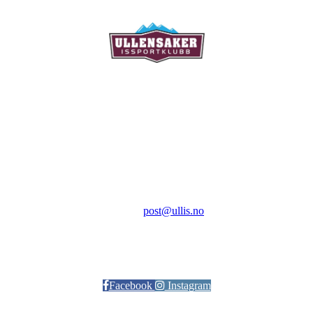
Ullensaker Issportklubb
Aktivitetsveien 9
2069 Jessheim
Kontakt:
E-post:
post@ullis.no
Orgnr: 989 313 339
Facebook
Instagram