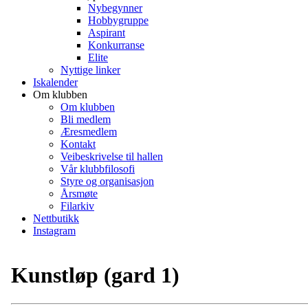
Nybegynner
Hobbygruppe
Aspirant
Konkurranse
Elite
Nyttige linker
Iskalender
Om klubben
Om klubben
Bli medlem
Æresmedlem
Kontakt
Veibeskrivelse til hallen
Vår klubbfilosofi
Styre og organisasjon
Årsmøte
Filarkiv
Nettbutikk
Instagram
Kunstløp (gard 1)