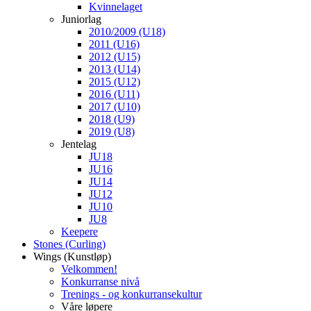
Kvinnelaget
Juniorlag
2010/2009 (U18)
2011 (U16)
2012 (U15)
2013 (U14)
2015 (U12)
2016 (U11)
2017 (U10)
2018 (U9)
2019 (U8)
Jentelag
JU18
JU16
JU14
JU12
JU10
JU8
Keepere
Stones (Curling)
Wings (Kunstløp)
Velkommen!
Konkurranse nivå
Trenings - og konkurransekultur
Våre løpere