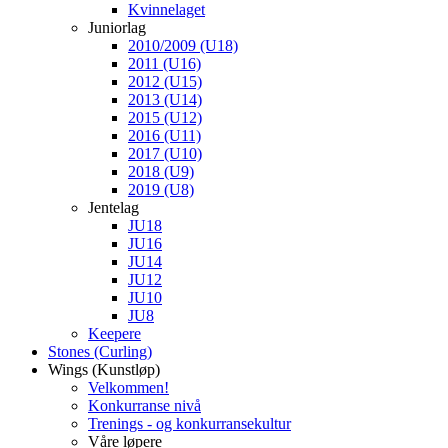
Kvinnelaget
Juniorlag
2010/2009 (U18)
2011 (U16)
2012 (U15)
2013 (U14)
2015 (U12)
2016 (U11)
2017 (U10)
2018 (U9)
2019 (U8)
Jentelag
JU18
JU16
JU14
JU12
JU10
JU8
Keepere
Stones (Curling)
Wings (Kunstløp)
Velkommen!
Konkurranse nivå
Trenings - og konkurransekultur
Våre løpere