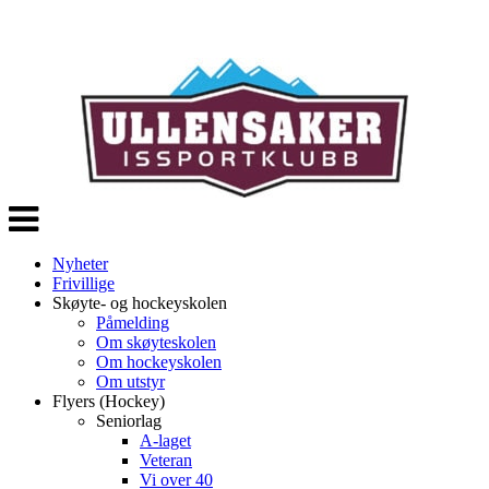
Veksle
navigasjon
Nyheter
Frivillige
Skøyte- og hockeyskolen
Påmelding
Om skøyteskolen
Om hockeyskolen
Om utstyr
Flyers (Hockey)
Seniorlag
A-laget
Veteran
Vi over 40