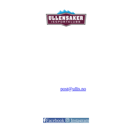
Ullensaker Issportklubb
Aktivitetsveien 9
2069 Jessheim
Kontakt:
E-post:
post@ullis.no
Orgnr: 989 313 339
Facebook
Instagram