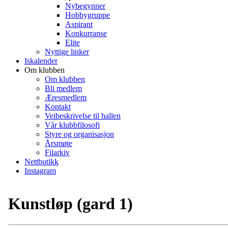
Nybegynner
Hobbygruppe
Aspirant
Konkurranse
Elite
Nyttige linker
Iskalender
Om klubben
Om klubben
Bli medlem
Æresmedlem
Kontakt
Veibeskrivelse til hallen
Vår klubbfilosofi
Styre og organisasjon
Årsmøte
Filarkiv
Nettbutikk
Instagram
Kunstløp (gard 1)