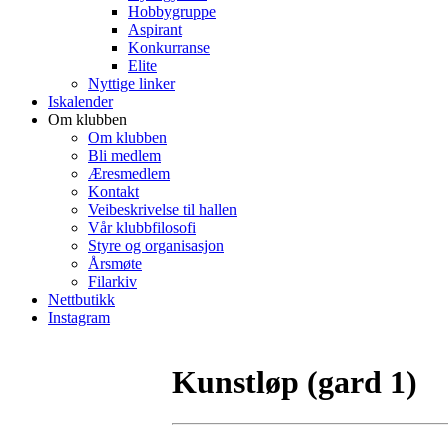
Hobbygruppe
Aspirant
Konkurranse
Elite
Nyttige linker
Iskalender
Om klubben
Om klubben
Bli medlem
Æresmedlem
Kontakt
Veibeskrivelse til hallen
Vår klubbfilosofi
Styre og organisasjon
Årsmøte
Filarkiv
Nettbutikk
Instagram
Kunstløp (gard 1)