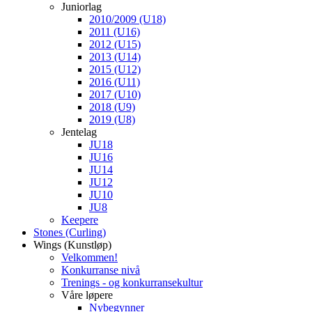
Juniorlag
2010/2009 (U18)
2011 (U16)
2012 (U15)
2013 (U14)
2015 (U12)
2016 (U11)
2017 (U10)
2018 (U9)
2019 (U8)
Jentelag
JU18
JU16
JU14
JU12
JU10
JU8
Keepere
Stones (Curling)
Wings (Kunstløp)
Velkommen!
Konkurranse nivå
Trenings - og konkurransekultur
Våre løpere
Nybegynner