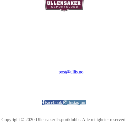
Ullensaker Issportklubb
Aktivitetsveien 9
2069 Jessheim
Kontakt:
E-post:
post@ullis.no
Orgnr: 989 313 339
Facebook
Instagram
Copyright © 2020 Ullensaker Issportklubb - Alle rettigheter reservert.