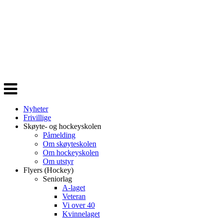
Veksle
navigasjon
Nyheter
Frivillige
Skøyte- og hockeyskolen
Påmelding
Om skøyteskolen
Om hockeyskolen
Om utstyr
Flyers (Hockey)
Seniorlag
A-laget
Veteran
Vi over 40
Kvinnelaget