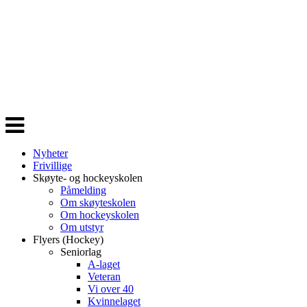
Veksle
navigasjon
Nyheter
Frivillige
Skøyte- og hockeyskolen
Påmelding
Om skøyteskolen
Om hockeyskolen
Om utstyr
Flyers (Hockey)
Seniorlag
A-laget
Veteran
Vi over 40
Kvinnelaget