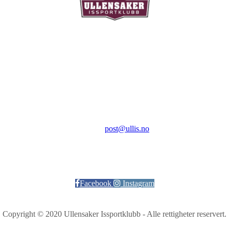
Ullensaker Issportklubb
Aktivitetsveien 9
2069 Jessheim
Kontakt:
E-post:
post@ullis.no
Orgnr: 989 313 339
Facebook
Instagram
Copyright © 2020 Ullensaker Issportklubb - Alle rettigheter reservert.