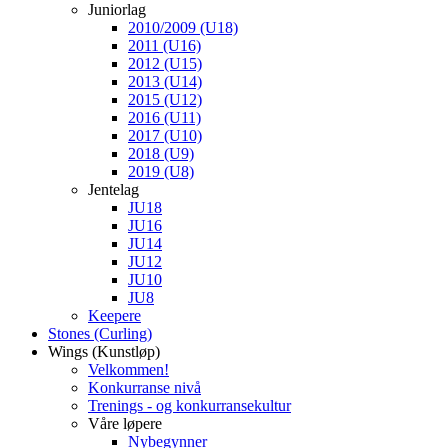
Juniorlag
2010/2009 (U18)
2011 (U16)
2012 (U15)
2013 (U14)
2015 (U12)
2016 (U11)
2017 (U10)
2018 (U9)
2019 (U8)
Jentelag
JU18
JU16
JU14
JU12
JU10
JU8
Keepere
Stones (Curling)
Wings (Kunstløp)
Velkommen!
Konkurranse nivå
Trenings - og konkurransekultur
Våre løpere
Nybegynner