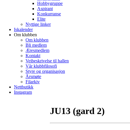
Hobbygruppe
Aspirant
Konkurranse
Elite
Nyttige linker
Iskalender
Om klubben
Om klubben
Bli medlem
Æresmedlem
Kontakt
Veibeskrivelse til hallen
Vår klubbfilosofi
Styre og organisasjon
Årsmøte
Filarkiv
Nettbutikk
Instagram
JU13 (gard 2)