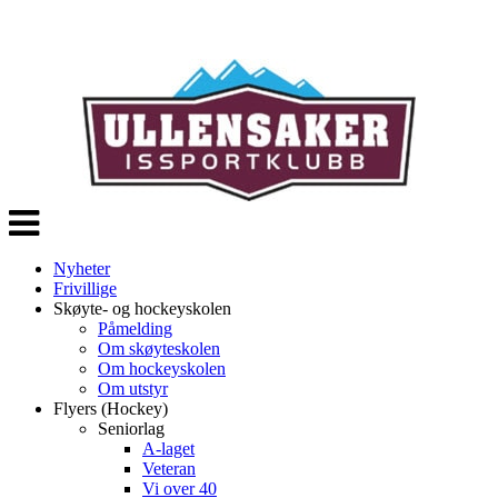
Veksle
navigasjon
Nyheter
Frivillige
Skøyte- og hockeyskolen
Påmelding
Om skøyteskolen
Om hockeyskolen
Om utstyr
Flyers (Hockey)
Seniorlag
A-laget
Veteran
Vi over 40