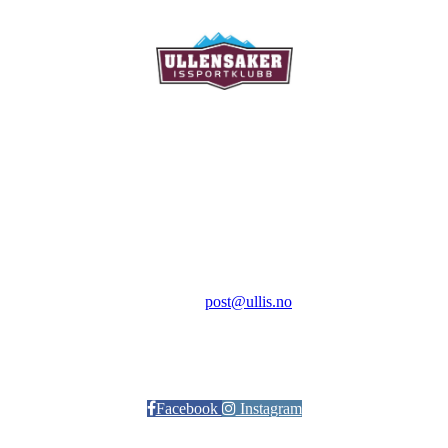
Ullensaker Issportklubb
Aktivitetsveien 9
2069 Jessheim
Kontakt:
E-post:
post@ullis.no
Orgnr: 989 313 339
Facebook
Instagram