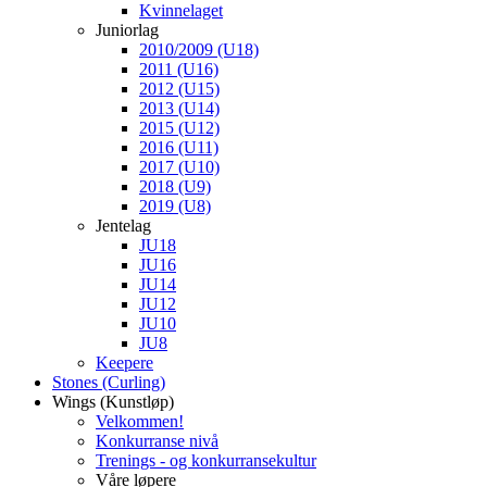
Kvinnelaget
Juniorlag
2010/2009 (U18)
2011 (U16)
2012 (U15)
2013 (U14)
2015 (U12)
2016 (U11)
2017 (U10)
2018 (U9)
2019 (U8)
Jentelag
JU18
JU16
JU14
JU12
JU10
JU8
Keepere
Stones (Curling)
Wings (Kunstløp)
Velkommen!
Konkurranse nivå
Trenings - og konkurransekultur
Våre løpere