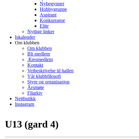
Nybegynner
Hobbygruppe
Aspirant
Konkurranse
Elite
Nyttige linker
Iskalender
Om klubben
Om klubben
Bli medlem
Æresmedlem
Kontakt
Veibeskrivelse til hallen
Vår klubbfilosofi
Styre og organisasjon
Årsmøte
Filarkiv
Nettbutikk
Instagram
U13 (gard 4)