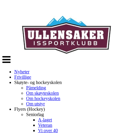
Veksle
navigasjon
Nyheter
Frivillige
Skøyte- og hockeyskolen
Påmelding
Om skøyteskolen
Om hockeyskolen
Om utstyr
Flyers (Hockey)
Seniorlag
A-laget
Veteran
Vi over 40