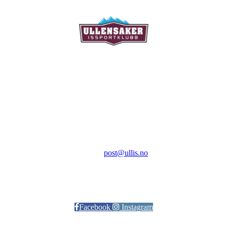
Ullensaker Issportklubb
Aktivitetsveien 9
2069 Jessheim
Kontakt:
E-post:
post@ullis.no
Orgnr: 989 313 339
Facebook
Instagram