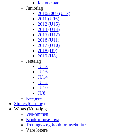
Kvinnelaget
Juniorlag
2010/2009 (U18)
2011 (U16)
2012 (U15)
2013 (U14)
2015 (U12)
2016 (U11)
2017 (U10)
2018 (U9)
2019 (U8)
Jentelag
JU18
JU16
JU14
JU12
JU10
JU8
Keepere
Stones (Curling)
Wings (Kunstløp)
Velkommen!
Konkurranse nivå
Trenings - og konkurransekultur
Våre løpere