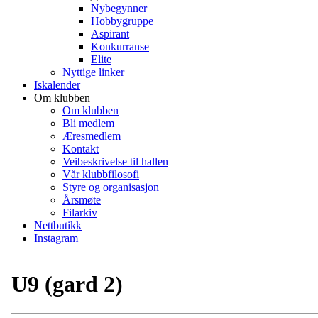
Nybegynner
Hobbygruppe
Aspirant
Konkurranse
Elite
Nyttige linker
Iskalender
Om klubben
Om klubben
Bli medlem
Æresmedlem
Kontakt
Veibeskrivelse til hallen
Vår klubbfilosofi
Styre og organisasjon
Årsmøte
Filarkiv
Nettbutikk
Instagram
U9 (gard 2)