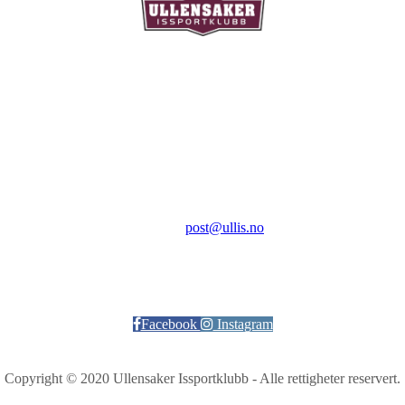
Ullensaker Issportklubb
Aktivitetsveien 9
2069 Jessheim
Kontakt:
E-post:
post@ullis.no
Orgnr: 989 313 339
Facebook
Instagram
Copyright © 2020 Ullensaker Issportklubb - Alle rettigheter reservert.