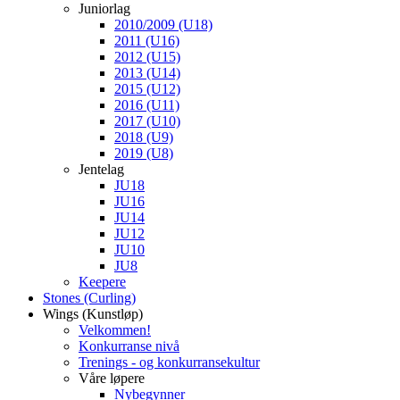
Juniorlag
2010/2009 (U18)
2011 (U16)
2012 (U15)
2013 (U14)
2015 (U12)
2016 (U11)
2017 (U10)
2018 (U9)
2019 (U8)
Jentelag
JU18
JU16
JU14
JU12
JU10
JU8
Keepere
Stones (Curling)
Wings (Kunstløp)
Velkommen!
Konkurranse nivå
Trenings - og konkurransekultur
Våre løpere
Nybegynner