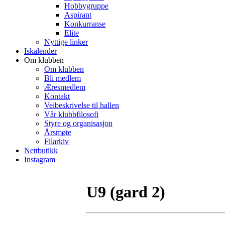
Hobbygruppe
Aspirant
Konkurranse
Elite
Nyttige linker
Iskalender
Om klubben
Om klubben
Bli medlem
Æresmedlem
Kontakt
Veibeskrivelse til hallen
Vår klubbfilosofi
Styre og organisasjon
Årsmøte
Filarkiv
Nettbutikk
Instagram
U9 (gard 2)