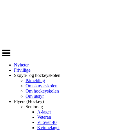
Veksle
navigasjon
Nyheter
Frivillige
Skøyte- og hockeyskolen
Påmelding
Om skøyteskolen
Om hockeyskolen
Om utstyr
Flyers (Hockey)
Seniorlag
A-laget
Veteran
Vi over 40
Kvinnelaget