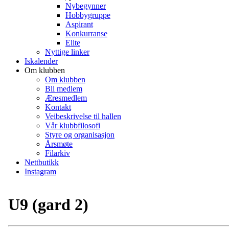
Nybegynner
Hobbygruppe
Aspirant
Konkurranse
Elite
Nyttige linker
Iskalender
Om klubben
Om klubben
Bli medlem
Æresmedlem
Kontakt
Veibeskrivelse til hallen
Vår klubbfilosofi
Styre og organisasjon
Årsmøte
Filarkiv
Nettbutikk
Instagram
U9 (gard 2)