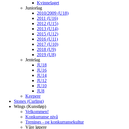
Kvinnelaget
Juniorlag
2010/2009 (U18)
2011 (U16)
2012 (U15)
2013 (U14)
2015 (U12)
2016 (U11)
2017 (U10)
2018 (U9)
2019 (U8)
Jentelag
JU18
JU16
JU14
JU12
JU10
JU8
Keepere
Stones (Curling)
Wings (Kunstløp)
Velkommen!
Konkurranse nivå
Trenings - og konkurransekultur
Våre løpere