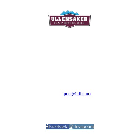
Ullensaker Issportklubb
Aktivitetsveien 9
2069 Jessheim
Kontakt:
E-post:
post@ullis.no
Orgnr: 989 313 339
Facebook
Instagram