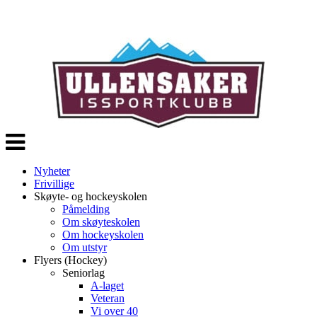
Veksle
navigasjon
Nyheter
Frivillige
Skøyte- og hockeyskolen
Påmelding
Om skøyteskolen
Om hockeyskolen
Om utstyr
Flyers (Hockey)
Seniorlag
A-laget
Veteran
Vi over 40