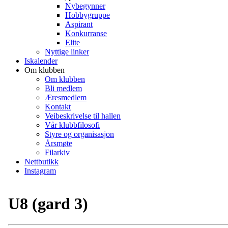
Nybegynner
Hobbygruppe
Aspirant
Konkurranse
Elite
Nyttige linker
Iskalender
Om klubben
Om klubben
Bli medlem
Æresmedlem
Kontakt
Veibeskrivelse til hallen
Vår klubbfilosofi
Styre og organisasjon
Årsmøte
Filarkiv
Nettbutikk
Instagram
U8 (gard 3)