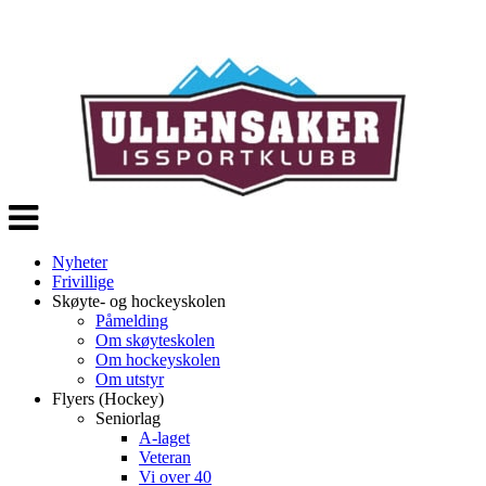
Veksle
navigasjon
Nyheter
Frivillige
Skøyte- og hockeyskolen
Påmelding
Om skøyteskolen
Om hockeyskolen
Om utstyr
Flyers (Hockey)
Seniorlag
A-laget
Veteran
Vi over 40