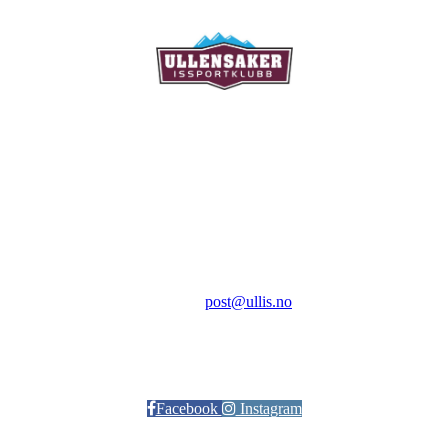
Ullensaker Issportklubb
Aktivitetsveien 9
2069 Jessheim
Kontakt:
E-post:
post@ullis.no
Orgnr: 989 313 339
Facebook
Instagram