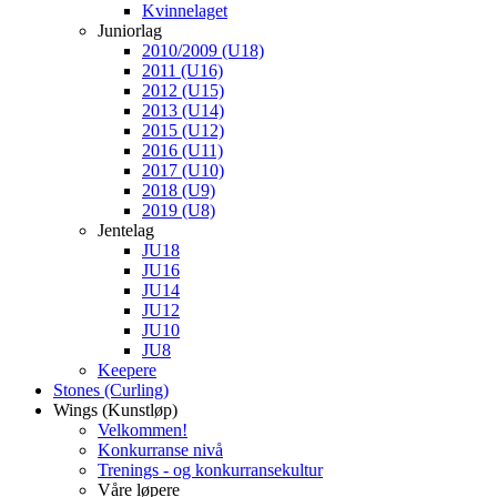
Kvinnelaget
Juniorlag
2010/2009 (U18)
2011 (U16)
2012 (U15)
2013 (U14)
2015 (U12)
2016 (U11)
2017 (U10)
2018 (U9)
2019 (U8)
Jentelag
JU18
JU16
JU14
JU12
JU10
JU8
Keepere
Stones (Curling)
Wings (Kunstløp)
Velkommen!
Konkurranse nivå
Trenings - og konkurransekultur
Våre løpere