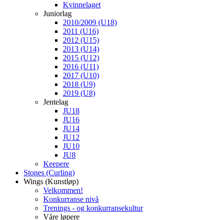
Kvinnelaget
Juniorlag
2010/2009 (U18)
2011 (U16)
2012 (U15)
2013 (U14)
2015 (U12)
2016 (U11)
2017 (U10)
2018 (U9)
2019 (U8)
Jentelag
JU18
JU16
JU14
JU12
JU10
JU8
Keepere
Stones (Curling)
Wings (Kunstløp)
Velkommen!
Konkurranse nivå
Trenings - og konkurransekultur
Våre løpere