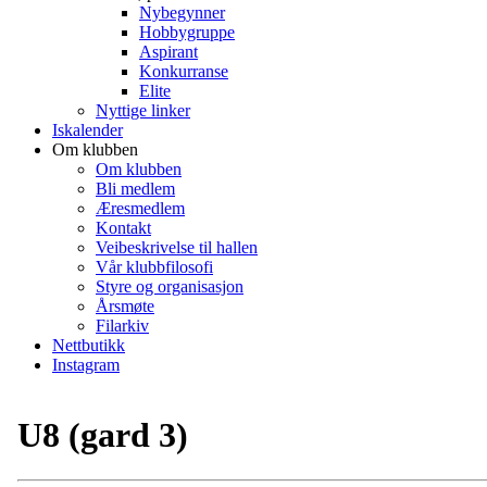
Nybegynner
Hobbygruppe
Aspirant
Konkurranse
Elite
Nyttige linker
Iskalender
Om klubben
Om klubben
Bli medlem
Æresmedlem
Kontakt
Veibeskrivelse til hallen
Vår klubbfilosofi
Styre og organisasjon
Årsmøte
Filarkiv
Nettbutikk
Instagram
U8 (gard 3)