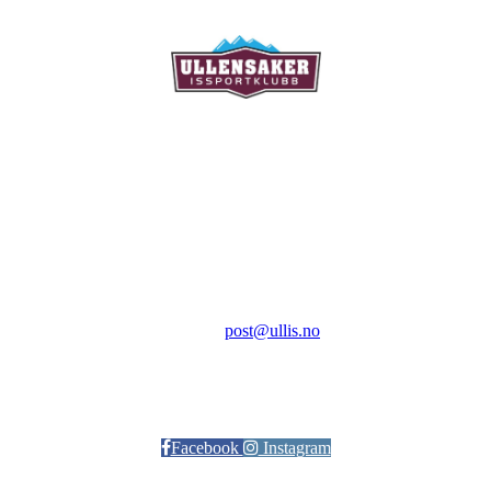
Ullensaker Issportklubb
Aktivitetsveien 9
2069 Jessheim
Kontakt:
E-post:
post@ullis.no
Orgnr: 989 313 339
Facebook
Instagram