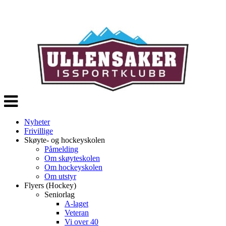
Veksle
navigasjon
Nyheter
Frivillige
Skøyte- og hockeyskolen
Påmelding
Om skøyteskolen
Om hockeyskolen
Om utstyr
Flyers (Hockey)
Seniorlag
A-laget
Veteran
Vi over 40