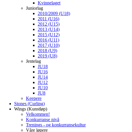
Kvinnelaget
Juniorlag
2010/2009 (U18)
2011 (U16)
2012 (U15)
2013 (U14)
2015 (U12)
2016 (U11)
2017 (U10)
2018 (U9)
2019 (U8)
Jentelag
JU18
JU16
JU14
JU12
JU10
JU8
Keepere
Stones (Curling)
Wings (Kunstløp)
Velkommen!
Konkurranse nivå
Trenings - og konkurransekultur
Våre løpere