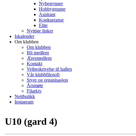
Nybegynner
Hobbygruppe
Aspirant
Konkurranse
Elite
Nyttige linker
Iskalender
Om klubben
Om klubben
Bli medlem
Æresmedlem
Kontakt
Veibeskrivelse til hallen
Vår klubbfilosofi
Styre og organisasjon
Årsmøte
Filarkiv
Nettbutikk
Instagram
U10 (gard 4)