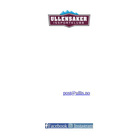
Ullensaker Issportklubb
Aktivitetsveien 9
2069 Jessheim
Kontakt:
E-post:
post@ullis.no
Orgnr: 989 313 339
Facebook
Instagram