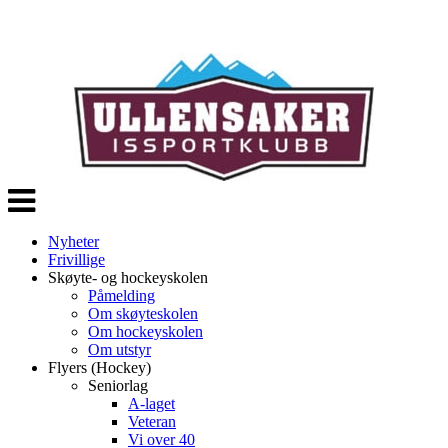
Veksle
navigasjon
Nyheter
Frivillige
Skøyte- og hockeyskolen
Påmelding
Om skøyteskolen
Om hockeyskolen
Om utstyr
Flyers (Hockey)
Seniorlag
A-laget
Veteran
Vi over 40