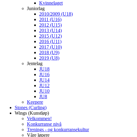
Kvinnelaget
Juniorlag
2010/2009 (U18)
2011 (U16)
2012 (U15)
2013 (U14)
2015 (U12)
2016 (U11)
2017 (U10)
2018 (U9)
2019 (U8)
Jentelag
JU18
JU16
JU14
JU12
JU10
JU8
Keepere
Stones (Curling)
Wings (Kunstløp)
Velkommen!
Konkurranse nivå
Trenings - og konkurransekultur
Våre løpere