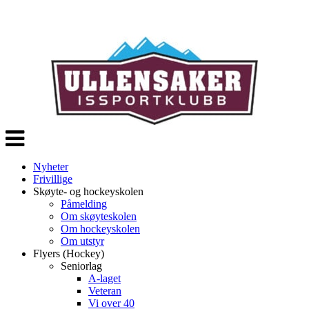
Veksle
navigasjon
Nyheter
Frivillige
Skøyte- og hockeyskolen
Påmelding
Om skøyteskolen
Om hockeyskolen
Om utstyr
Flyers (Hockey)
Seniorlag
A-laget
Veteran
Vi over 40