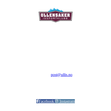
Ullensaker Issportklubb
Aktivitetsveien 9
2069 Jessheim
Kontakt:
E-post:
post@ullis.no
Orgnr: 989 313 339
Facebook
Instagram