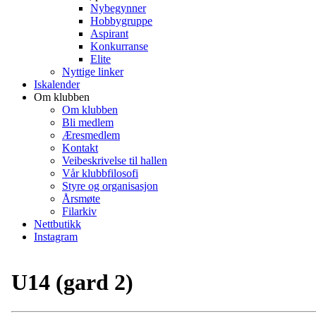
Nybegynner
Hobbygruppe
Aspirant
Konkurranse
Elite
Nyttige linker
Iskalender
Om klubben
Om klubben
Bli medlem
Æresmedlem
Kontakt
Veibeskrivelse til hallen
Vår klubbfilosofi
Styre og organisasjon
Årsmøte
Filarkiv
Nettbutikk
Instagram
U14 (gard 2)