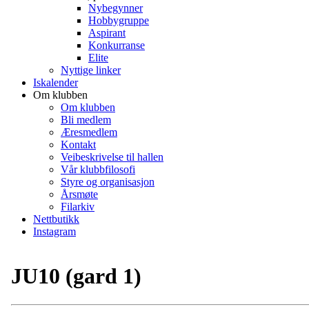
Nybegynner
Hobbygruppe
Aspirant
Konkurranse
Elite
Nyttige linker
Iskalender
Om klubben
Om klubben
Bli medlem
Æresmedlem
Kontakt
Veibeskrivelse til hallen
Vår klubbfilosofi
Styre og organisasjon
Årsmøte
Filarkiv
Nettbutikk
Instagram
JU10 (gard 1)