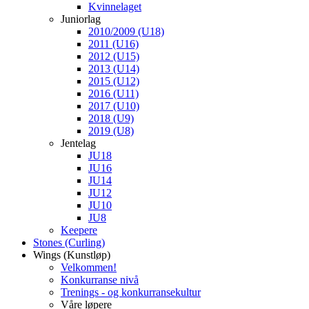
Kvinnelaget
Juniorlag
2010/2009 (U18)
2011 (U16)
2012 (U15)
2013 (U14)
2015 (U12)
2016 (U11)
2017 (U10)
2018 (U9)
2019 (U8)
Jentelag
JU18
JU16
JU14
JU12
JU10
JU8
Keepere
Stones (Curling)
Wings (Kunstløp)
Velkommen!
Konkurranse nivå
Trenings - og konkurransekultur
Våre løpere