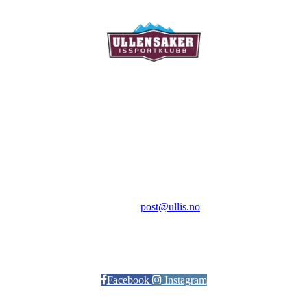
Ullensaker Issportklubb
Aktivitetsveien 9
2069 Jessheim
Kontakt:
E-post:
post@ullis.no
Orgnr: 989 313 339
Facebook
Instagram