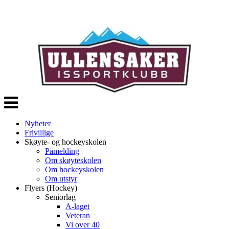
Veksle
navigasjon
Nyheter
Frivillige
Skøyte- og hockeyskolen
Påmelding
Om skøyteskolen
Om hockeyskolen
Om utstyr
Flyers (Hockey)
Seniorlag
A-laget
Veteran
Vi over 40