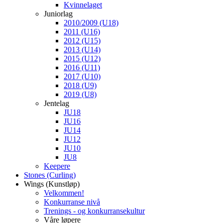
Kvinnelaget
Juniorlag
2010/2009 (U18)
2011 (U16)
2012 (U15)
2013 (U14)
2015 (U12)
2016 (U11)
2017 (U10)
2018 (U9)
2019 (U8)
Jentelag
JU18
JU16
JU14
JU12
JU10
JU8
Keepere
Stones (Curling)
Wings (Kunstløp)
Velkommen!
Konkurranse nivå
Trenings - og konkurransekultur
Våre løpere