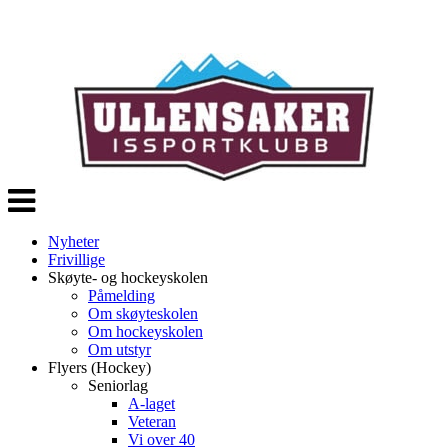
Veksle
navigasjon
Nyheter
Frivillige
Skøyte- og hockeyskolen
Påmelding
Om skøyteskolen
Om hockeyskolen
Om utstyr
Flyers (Hockey)
Seniorlag
A-laget
Veteran
Vi over 40