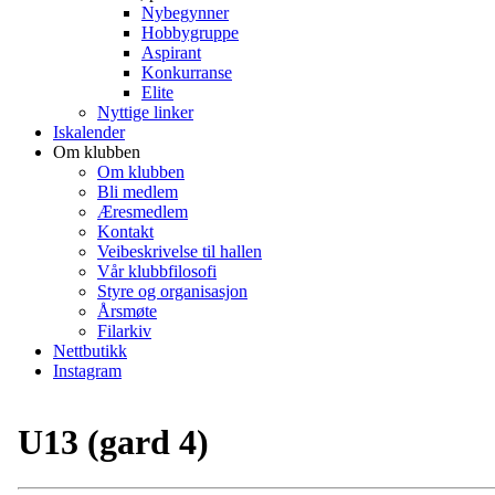
Nybegynner
Hobbygruppe
Aspirant
Konkurranse
Elite
Nyttige linker
Iskalender
Om klubben
Om klubben
Bli medlem
Æresmedlem
Kontakt
Veibeskrivelse til hallen
Vår klubbfilosofi
Styre og organisasjon
Årsmøte
Filarkiv
Nettbutikk
Instagram
U13 (gard 4)