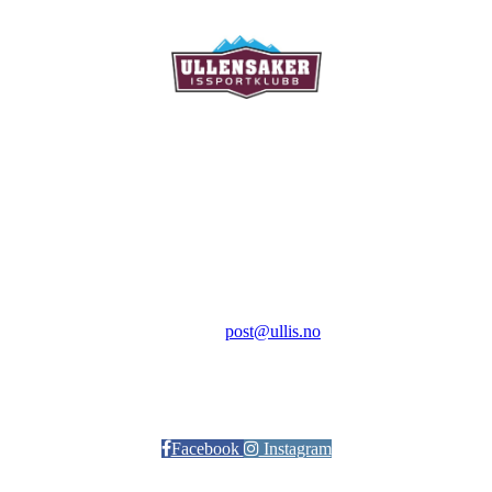
Ullensaker Issportklubb
Aktivitetsveien 9
2069 Jessheim
Kontakt:
E-post:
post@ullis.no
Orgnr: 989 313 339
Facebook
Instagram